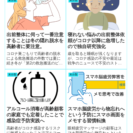
未分類
未分類
上することで素人の応募者を誰
でもすぐに食べて行ける整体師
にできるオリジナル顧客管理ソ
フトが生命線に
出前整体に伺って一番注意
寝れない悩みの出前整体依
することは冬の隠れ脱水を
頼がコロナ以降に急増した
高齢者に要注意。
ので独自研究強化
コロナ巣ごもりで高齢者の脱水
歳を取ると睡眠が浅くなります
による救急搬送の件数では夏に
が、コロナ感染の不安や最近は
続き冬が「第2の救急搬送のピー
戦争のニュースで不安のストレ
ク」です。出前整体に伺って一
スから寝れない悩みの出前整体
番注意することは、顧客の高齢
依頼が急増したので独自に個体
未分類
未分類
者の冬の隠れ脱水を見逃さない
別に原因の特定とセルフケア設
観察とミネラル水を勧めて高齢
計を成果重視の研究で強化しま
者に飲ませることが定例業務で
した。臨床数が多いので整体師
要注意事項の筆頭です。街の整
の技能評価が上昇
体院では、ここまで配慮する整
体師は居ないので顧客の信頼が
厚くなる。
アルコール消毒が高齢顧客
スマホ脳疲労から物忘れへ
の家庭でも定着したことで
という予防にスマホ画面を
感染症予防実践へ
メモする習慣転換
高齢者がコロナ感染するリスク
眼精疲労マッサージの顧客はス
に敏感となったことでアルコー
マホ脳疲労から物忘れへという