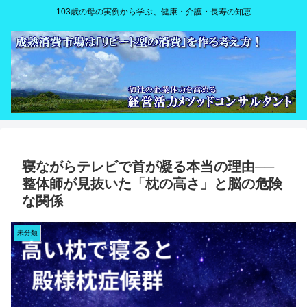
103歳の母の実例から学ぶ、健康・介護・長寿の知恵
寝ながらテレビで首が凝る本当の理由──
整体師が見抜いた「枕の高さ」と脳の危険
な関係
未分類