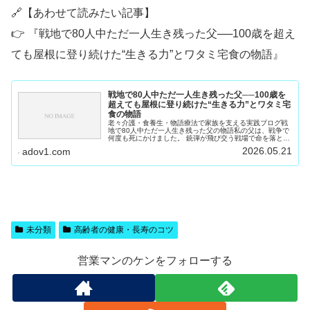
🔗【あわせて読みたい記事】
👉 『戦地で80人中ただ一人生き残った父──100歳を超え
ても屋根に登り続けた“生きる力”とワタミ宅食の物語』
戦地で80人中ただ一人生き残った父──100歳を
超えても屋根に登り続けた“生きる力”とワタミ宅
食の物語
老々介護・食養生・物語療法で家族を支える実践ブログ戦
地で80人中ただ一人生き残った父の物語私の父は、戦争で
何度も死にかけました。 銃弾が飛び交う戦場で命を落とし
かけ、 そして最後は、現地で流行していた 天然痘 に感染
2026.05.21
adov1.com
し、 息も絶え絶えの状態...
未分類
高齢者の健康・長寿のコツ
営業マンのケンをフォローする