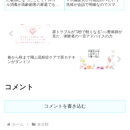
ル消毒が高齢顧客の家庭でも普
兆候が会話で明確なのでスマホ
及定着したことで感染症予防の
画面のたくさんの色や光、文
実践へ整体師はカウンセリング
字、映像が大量に目に飛び込む
採用して好評。インフルエンザ
疲労は認知症の危険ありと知っ
の介護施設内感染予防の手引き
てもらうとスマホ画面を見てメ
を応用することで基礎疾患の無
モする習慣にスマホを使う習慣
尿トラブルが“1秒で軽くなる”──整体師が
い高齢者の予防へ
を簡単に転換できる
見た、体験者の一言アドバイスの力
春から秋まで飛ぶ花粉症ケアで茶カテキ
ンがダントツ
コメント
コメントを書き込む
ホーム
未分類