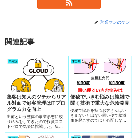
営業マンのケン
関連記事
未分類
未分類
集客は知人のツテからリア
便秘でいきむ悩みは複雑で
ル対面で顧客管理はITプロ
聞く技術で重大な危険発見
グラム力を向上
便秘で悩みを持つお客さんはい
きまないと出ない固い便で脳溢
出前という整体の事業形態に絞
血を起こすのではと心配しなが
り込みをしてきたので投資コス
ら排便している悩みは複雑で聞
トゼロで気楽に挑戦した。集客
く技術で正常な便になるまで個
は知人のツテからリアル対面で
別に全部違う食事指導
顧客管理はITプログラム力を向