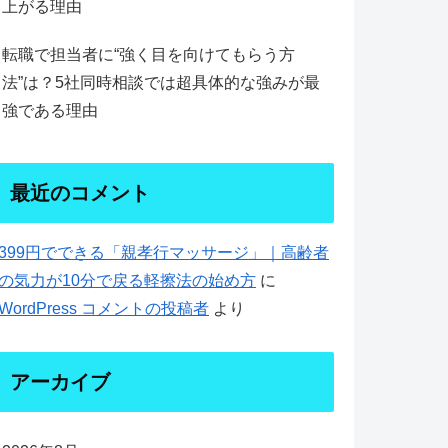
上がる理由
転職で担当者に“強く目を向けてもらう方
法”は？5社同時相談では超具体的な強みが最
強である理由
最近のコメント
399円でできる「親孝行マッサージ」｜高齢者
の気力が10分で戻る軽擦法の始め方
に
WordPress コメントの投稿者
より
アーカイブ