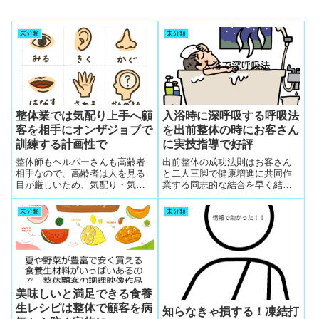
未分類
未分類
整体業では気配り上手へ顧
入浴時に深呼吸する呼吸法
客を相手にオンザジョブで
を出前整体の時にお客さん
訓練する計画性で
に実技指導で好評
整体師もヘルパーさんも高齢者
出前整体の成功法則はお客さん
相手なので、高齢者は人を見る
と二人三脚で健康増進に共同作
目が厳しいため、気配り・気遣
業する同志的な結合を早く結ぶ
いができる人になるためのオン
ことです。その一番早く結束で
ザジョブを訓練する計画が経営
きる合意点は入浴時に深呼吸す
未分類
未分類
には必須で、好かれる人になる
る呼吸法を出前整体の時にお客
には結果が伴わないと好きにな
さんに実技指導で教えて入浴し
ってもらえないので結果重視で
て健康になる手ごたえを体感い
改善を絶えずする
ただく共同歩調です。より健康
になったと好評になり、このお
客さんの体験が知り合い集客へ
向かいます。
美味しいと満足できる食養
生レシピは整体で顧客を病
知らなきゃ損する！凍結打