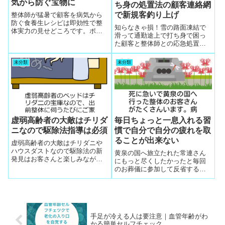
気から防ぐ宝物に
ち身の処置法の顧客連絡網
で新規客釣り上げ
整体師が猛暑で顧客を病気から
防ぐ食養生レシピは即効性で整
知らなきゃ損！雪の路面凍結で
体実力の見せどころです。ポイ
滑って通勤途上で打ち身で困っ
ントは顧客の体質判定の眼力と
た顧客と整体師との応急処置法
体質に合った美味しいと満足で
の顧客連絡網で応急処置を適切
きる食材と調理法の映像事例提
に出来た顧客は3日経過して腫れ
供で大事なところは食養生で体
未分類
未分類
が引いたが、応急処置しなかっ
にどう良い変化があったかの確
た友人はいまだに内出血痕のこ
認で元気度認識へ
ぶが痛いと整体師の会員登録へ
の駆け込み需要が多数。整体の
新規客釣り上げには自動販売機
の連絡網の使い方のビジネスチ
ャンス！！
虚弱高齢者の大敵はチリダ
毎日ちょっと一息入れる習
ニなので駆除法指導は必須
慣で自分で自分の疲れを取
ることが出来ない
虚弱高齢者の大敵はチリダニや
ハウスダストなので駆除法の新
黄泉の国へ旅立たれた常連さん
発見はお客さんと楽しみながら
にもっと尽くしたかったと毎回
追及して深堀りすると指導でき
のお葬儀に参加して反省するこ
る内容ができるので整体にはま
とは、セルフケアの実行を徹底
ず最初のハウツーです
して確認チェックすべきだった
と反省しています。その反省か
らあくびはつられてうつること
を利用してあくび整体法を研究
手足が冷える人は要注意｜血管年齢がわ
して効果が見えた
かる簡単セルフチェック