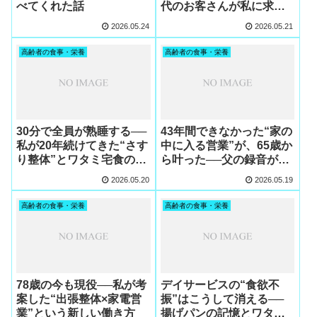
べてくれた話
代のお客さんが私に求め
る本当の理由
2026.05.24
2026.05.21
高齢者の食事・栄養
高齢者の食事・栄養
30分で全員が熟睡する──
43年間できなかった“家の
私が20年続けてきた“さす
中に入る営業”が、65歳か
り整体”とワタミ宅食の黄
ら叶った──父の録音が生
金ルール
んだ奇跡の出張整体営業
2026.05.20
2026.05.19
高齢者の食事・栄養
高齢者の食事・栄養
78歳の今も現役──私が考
デイサービスの“食欲不
案した“出張整体×家電営
振”はこうして消える──
業”という新しい働き方
揚げパンの記憶とワタミ