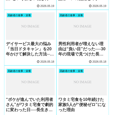
宅食が生んだ奇跡の改善
2026.05.19
2026.05.19
法
高齢者の食事・栄養
高齢者の食事・栄養
デイサービス最大の悩み
男性利用者が増えない理
「当日ドタキャン」を20
由は“負い目”だった──30
年かけて解決した方法──
年の現場で見つけた長寿
鍵は“老人性うつ”とセル
の心理と、父の101歳が生
2026.05.18
2026.05.18
フ整体だった
んだ集客法
高齢者の食事・栄養
高齢者の食事・栄養
“ボケが進んでいた利用者
ワタミ宅食を10年続けた
さん”がワタミ宅食で劇的
家族5人が“便秘ゼロ”にな
に変わった日──長生きの
った理由
秘訣が人を救った実話