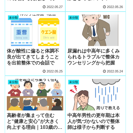
の本質」
2022.05.27
2022.05.26
未分類
未分類
体が酸性に偏ると体調不
尿漏れは中高年に多くみ
良が出てきてしまうこと
られるトラブルで整体カ
を出前整体での会話で
ウンセリングから把握
2022.05.25
2022.05.24
未分類
未分類
高齢者が集まって住む
中高年男性の更年期は本
と“健康と安心”が大きく
人が気づかないので整体
向上する理由｜103歳の母
師は様子から判断する