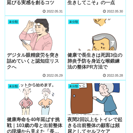
延びる実感を創るコツ
生きしてこそ』の一点
2022.05.31
2022.05.30
未分類
未分類
デジタル眼精疲労を突き
健康で長生きは死因3位の
詰めていくと認知症リス
肺炎予防を身近な喉鍛練
クへ
法の整体PR方法で
2022.05.29
2022.05.28
未分類
未分類
健康寿命を40年延ばす挑
夜間2回以上をトイレで起
戦｜103歳の母と出前整体
きる出前整体の顧客は頻
の現場から見えた「長寿
尿としてセルフケア