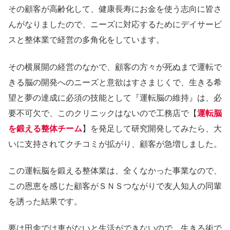
その顧客が高齢化して、健康長寿にお金を使う志向に皆さ
んがなりましたので、ニーズに対応するためにデイサービ
スと整体業で経営の多角化をしています。
その横展開の経営のなかで、顧客の方々が死ぬまで運転で
きる脳の開発へのニーズと意欲はすさまじくで、生きる希
望と夢の達成に必須の技能として『運転脳の維持』は、必
要不可欠で、このクリニックはないので工務店で【
運転脳
を鍛える整体チーム
】を発足して研究開発してみたら、大
いに支持されてクチコミが拡がり、顧客が急増しました。
この運転脳を鍛える整体業は、全くなかった事業なので、
この恩恵を感じた顧客がＳＮＳつながりで友人知人の同輩
を誘った結果です。
要は田舎では車がないと生活ができないので、生きる術で