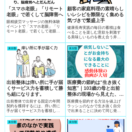
「スマホ老眼」「リモート
顧客の家庭料理の素晴らし
老眼」で若くして脳障害へ
いレシピを際限なく集める
気づきで繁盛上手
眼精疲労マッサージの無料体験
イベントで「スマホ老眼」「リ
健康長寿実践の毎日の蓄積は食
モート老眼」で若くして老眼直
べることを楽しむ意欲を刺激す
進状態の小学生や若い人が見つ
る美味しいものを教え合う井戸
かりますが会話して脳疲労状態
端会議の開催と工夫された料理
なので先に老眼発見可
レシピの情報から生きる喜びを
未分類
未分類
高めていく段取りを整体師とア
シストが企画運営してコレ食べ
たというキーワードで食欲刺激
と認知症予防
出前整体は痒い所に手が届
医療費の節約は“生き抜く
くサービス力を蓄積して勝
知恵”｜103歳の母と出前
ち組になります。
整体の現場から見えた、物
価高時代の生存戦略
出前整体で出前する固定の年間
医療費を節約する方法を値上げ
契約を獲得するには、痒い所に
ラッシュのなかで生き抜く自分
手が届くサービス力を蓄積して
で出来ることに決めて同じ発想
いきます。痒い所は顧客の各人
の仲間と工夫して会話の例会を
各様で違います。オリジナル対
繰り返したら健康向上が自覚で
未分類
未分類
応する感度のアンテナを磨かな
きるので最大の節約術
いと顧客の想いとすれ違いま