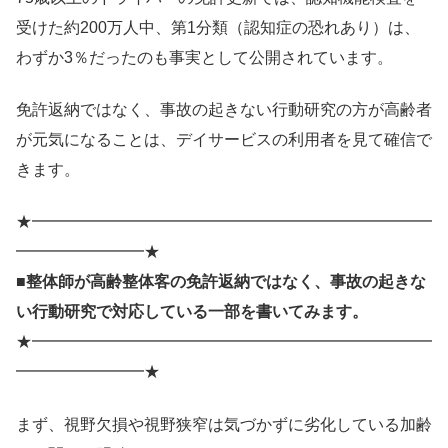
受けた約200万人中、第1分類（認知症の恐れあり）は、
わずか3％だったのも事実として公開されています。
免許返納ではなく、事故の起きない行動研究の方が高齢者
が元気になることは、デイサービスの利用者を見て確信で
きます。
★━━━━━━━━━━━━━━━━━━━━━━━━━
━━━━━━━━★
■整体師が高齢整体客の免許返納ではなく、事故の起きな
い行動研究で対応している一部を書いてみます。
★━━━━━━━━━━━━━━━━━━━━━━━━━
━━━━━━━━★
まず、視野欠損や視野狭窄は気づかずに劣化している加齢