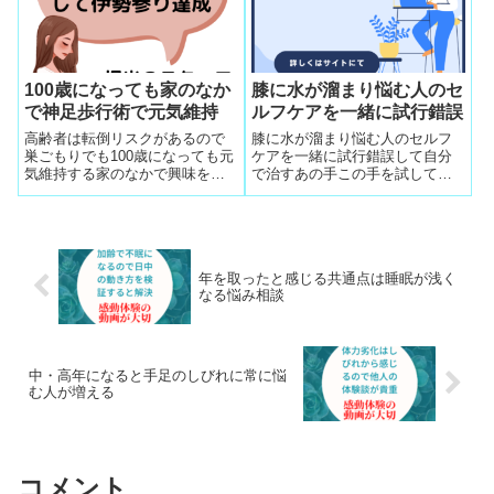
す。ピタリと符合させると年間
契約のご褒美を簡単に手にしま
す。この年間契約を積むと目一
杯フル稼働の勝ち組に瞬く間に
なっています。
100歳になっても家のなか
膝に水が溜まり悩む人のセ
で神足歩行術で元気維持
ルフケアを一緒に試行錯誤
高齢者は転倒リスクがあるので
膝に水が溜まり悩む人のセルフ
巣ごもりでも100歳になっても元
ケアを一緒に試行錯誤して自分
気維持する家のなかで興味をく
で治すあの手この手を試してみ
すぐる歩行術をきっかけにスマ
ました。するとその姿を体験で
ホの地図アプリでお伊勢参りを
話すと膝痛の初期症状のサイン
達成するゲームで
を持つ人が多いと判明
年を取ったと感じる共通点は睡眠が浅く
なる悩み相談
中・高年になると手足のしびれに常に悩
む人が増える
コメント