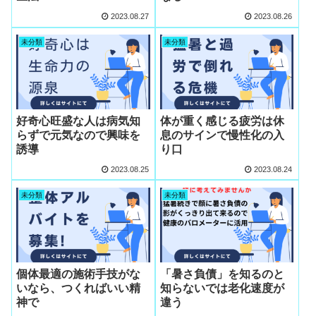
2023.08.27
2023.08.26
未分類
未分類
好奇心旺盛な人は病気知
体が重く感じる疲労は休
らずで元気なので興味を
息のサインで慢性化の入
誘導
り口
2023.08.25
2023.08.24
未分類
未分類
個体最適の施術手技がな
「暑さ負債」を知るのと
いなら、つくればいい精
知らないでは老化速度が
神で
違う