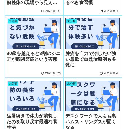
前整体の現場から見えた
るべき食習慣
「安静よりも動かす」知
2023.08.31
2023.08.30
恵
未分類
未分類
80歳を越えると8割のシニ
膝痛を自力で治したい強
アが膝関節症という実態
い意欲で自然治癒例も多
数に
2023.08.29
2023.08.28
未分類
未分類
猛暑続きで体力が消耗し
デスクワークで太もも裏
たのを取り戻す最適な養
ハムストリングスが固く
生法
なる