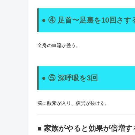
● ④ 足首〜足裏を10回さす
全身の血流が整う。
● ⑤ 深呼吸を3回
脳に酸素が入り、疲労が抜ける。
■ 家族がやると効果が倍増す