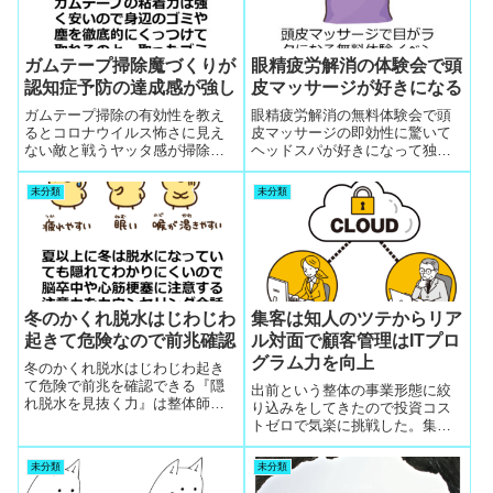
ガムテープ掃除魔づくりが
眼精疲労解消の体験会で頭
認知症予防の達成感が強し
皮マッサージが好きになる
ガムテープ掃除の有効性を教え
眼精疲労解消の無料体験会で頭
るとコロナウイルス怖さに見え
皮マッサージの即効性に驚いて
ない敵と戦うヤッタ感が掃除魔
ヘッドスパが好きになって独自
をたくさん高齢者から輩出でき
の研究をする整体客が増えた。
て認知症予防を自分で出来たと
巣ごもりで暇があったせいでに
未分類
未分類
達成感が強くてヒット
わか整体師が生まれた
冬のかくれ脱水はじわじわ
集客は知人のツテからリア
起きて危険なので前兆確認
ル対面で顧客管理はITプロ
グラム力を向上
冬のかくれ脱水はじわじわ起き
て危険で前兆を確認できる『隠
出前という整体の事業形態に絞
れ脱水を見抜く力』は整体師の
り込みをしてきたので投資コス
カウンセリング会話で花形トッ
トゼロで気楽に挑戦した。集客
プの話題で心筋梗塞や脳卒中に
は知人のツテからリアル対面で
ならずに済んだと感謝
顧客管理はITプログラム力を向
未分類
未分類
上することで素人の応募者を誰