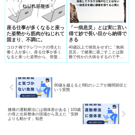
でもすぐに食べて行ける整体師
にできるオリジナル顧客管理ソ
フトが生命線に
座る仕事が多くなると座っ
「一病息災」とは実に言い
た姿勢から筋肉がねじれて
得て妙で長い目から納得で
固まり、不調に。
きる
コロナ禍でテレワークの増えた
40歳以上で病気をせずに「無病
働く人が多い。座る仕事が多く
息災」で健康に過ごすことは困
なると座った姿勢から、骨盤が
難で何かの大病をするので予後
歪み筋肉がねじれて固まり、何
の無病生存期間を長くする自己
となく腰痛が出たり、だるい感
記録を伸ばそうと用心深く生き
じがする・疲れが取れないなど
るので結果として長生きする。
の不調になったとの出張整体で
の悩み相談が急増してきまし
80歳を越えると8割のシニアが膝関節症と
た。現場の施術とセルフケア指
いう実態
導で目に見えて骨盤の歪みを正
していくことの技能が生まれて
感謝されます。
膝痛の運動療法には個体差がある｜103歳
の母と出前整体の現場から見えた「安静
よりも動かす」知恵