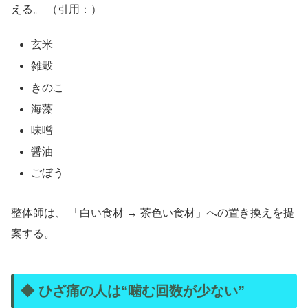
える。 （引用：）
玄米
雑穀
きのこ
海藻
味噌
醤油
ごぼう
整体師は、 「白い食材 → 茶色い食材」への置き換えを提
案する。
◆ ひざ痛の人は“噛む回数が少ない”