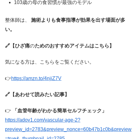
103歳の母の食習慣が最強のモデル
整体師は、
施術よりも食事指導が効果を出す場面が多
い。
🔗【ひざ痛
の
ためのおすすめアイテムはこちら】
気になる方は、こちらをご覧ください。
👉
https://amzn.to/4njiZ7V
🔗
【あわせて読みたい記事】
👉
「血管年齢がわかる簡単セルフチェック」
https://adov1.com/vascular-age-2?
preview_id=2783&preview_nonce=60b47b1c0b&preview
=true&_thumbnail_id=2785