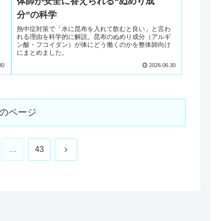
体師が安全に答えられる“ぬめり成
分”の科学
熱中症対策で「水に昆布を入れて飲むと良い」と言わ
れる理由を科学的に解説。昆布のぬめり成分（アルギ
ン酸・フコイダン）が体にどう働くのかを整体師向け
にまとめました。
30
2026.06.30
のページ
次
…
43
へ