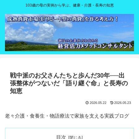
103歳の母の実例から学ぶ、健康・介護・長寿の知恵
戦中派のお父さんたちと歩んだ30年──出
張整体がつないだ「語り継ぐ命」と長寿の
知恵
2026.05.22
2026.05.23
老々介護・食養生・物語療法で家族を支える実践ブログ
目次