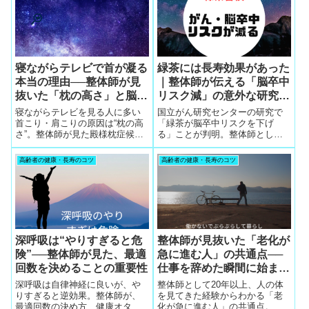
寝ながらテレビで首が凝る
緑茶には長寿効果があった
本当の理由──整体師が見
｜整体師が伝える「脳卒中
抜いた「枕の高さ」と脳の
リスク減」の意外な研究結
危険な関係
果
寝ながらテレビを見る人に多い
国立がん研究センターの研究で
首こり・肩こりの原因は“枕の高
「緑茶が脳卒中リスクを下げ
さ”。整体師が見た殿様枕症候
る」ことが判明。整体師として
群、椎骨動脈解離のリスク、理
中高年のお客さんに伝えてき
想の枕の選び方をわかりやすく
た“緑茶の健康効果”を、実例とと
高齢者の健康・長寿のコツ
高齢者の健康・長寿のコツ
解説します。
もにわかりやすく解説します。
深呼吸は“やりすぎると危
整体師が見抜いた「老化が
険”──整体師が見た、最適
急に進む人」の共通点──
回数を決めることの重要性
仕事を辞めた瞬間に始ま
る“見えない変化”とは
深呼吸は自律神経に良いが、や
整体師として20年以上、人の体
りすぎると逆効果。整体師が、
を見てきた経験からわかる「老
最適回数の決め方、健康オタク
化が急に進む人」の共通点。仕