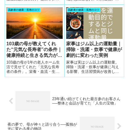
の落とし穴、訪問整体で見た実
事を辞めた直後に起きる体調不
例をわかりやすく解説します。
良・しびれ・意欲低下の理由
高齢者の健康・長寿のコツ
高齢者の健康・長寿のコツ
と、健康を取り戻すための具体
的な方法を解説します。
103歳の母が教えてくれ
家事はジム以上の運動量｜
た“元気な長寿者”の条件｜
掃除・洗濯・炊事で健康が
健康持続と生きる気力が人
劇的に変わった実例
を100歳超えても動かす
103歳の母が1年の老人ホーム生
家事は実はジム以上の運動量。
活で見せてくれた「元気な長寿
掃除・洗濯・炊事が健康に与え
者の条件」。栄養・血流・生活
る影響、生活習慣病が改善した
習慣だけでなく、“役立つ自分で
実例、家事を運動に変えるコツ
いたい”という気力が長寿を支え
を整体師の視点からわかりやす
ていた。整体師としての実例と
く解説します。
ともに、100歳を超えても動ける
人の共通点を紹介します。
23年通い続けてくれた最古参のお客さん
──整体と会話が育てた「人生の宝物」
夜の夢で、母が神々と語り合う──孤独が
光に変わる夜の物語