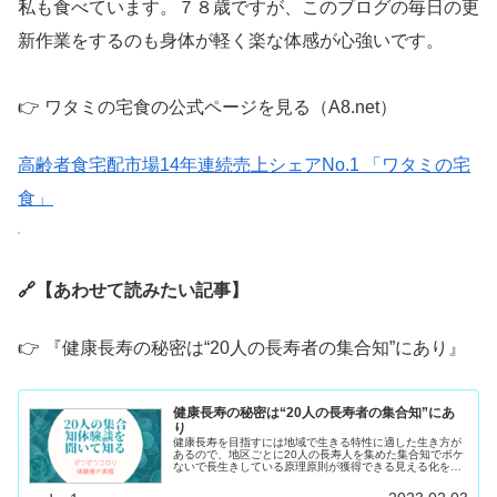
私も食べています。７８歳ですが、このブログの毎日の更
新作業をするのも身体が軽く楽な体感が心強いです。
👉 ワタミの宅食の公式ページを見る（A8.net）
高齢者食宅配市場14年連続売上シェアNo.1 「ワタミの宅
食」
🔗
【あわせて読みたい記事】
👉 『健康長寿の秘密は“20人の長寿者の集合知”にあり』
健康長寿の秘密は“20人の長寿者の集合知”にあ
り
健康長寿を目指すには地域で生きる特性に適した生き方が
あるので、地区ごとに20人の長寿人を集めた集合知でボケ
ないで長生きしている原理原則が獲得できる見える化を演
出