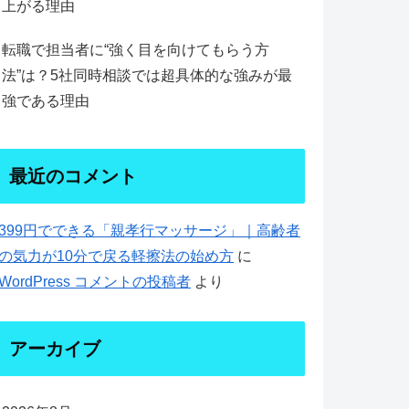
上がる理由
転職で担当者に“強く目を向けてもらう方
法”は？5社同時相談では超具体的な強みが最
強である理由
最近のコメント
399円でできる「親孝行マッサージ」｜高齢者
の気力が10分で戻る軽擦法の始め方
に
WordPress コメントの投稿者
より
アーカイブ