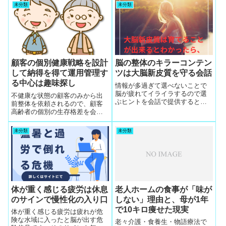
老後を生きる長寿遺伝子へのス
お客が無理なく自然に増えて次
未分類
未分類
イッチオンへ皆で挑戦
回予約は必ず獲得可に
顧客の個別健康戦略を設計
脳の整体のキラーコンテン
して納得を得て運用管理す
ツは大脳新皮質を守る会話
る中心は趣味探し
情報が多過ぎて選べないことで
脳が疲れてイライラするので選
不健康な状態の顧客のみから出
ぶヒントを会話で提供すると海
前整体を依頼されるので、顧客
馬と大脳新皮質はつながり、脳
高齢者の個別の生存格差を会っ
のネットワークを守れて頭がス
た瞬間に気づく第六感を整体師
ッキリして笑顔になる
は鍛えて眼力を鋭くしていま
未分類
未分類
す。そうしないと個別健康戦略
を設計して納得を得て運用管理
することは無理でその中心は個
別の趣味探しに集約
体が重く感じる疲労は休息
老人ホームの食事が「味が
のサインで慢性化の入り口
しない」理由と、母が1年
で10キロ痩せた現実
体が重く感じる疲労は疲れが危
険な水域に入ったと脳が出す危
老々介護・食養生・物語療法で