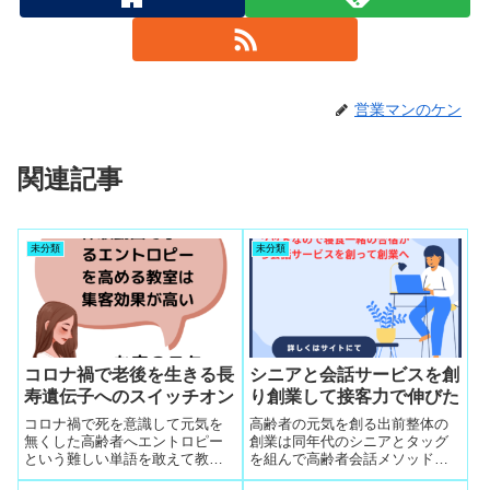
営業マンのケン
関連記事
未分類
未分類
コロナ禍で老後を生きる長
シニアと会話サービスを創
寿遺伝子へのスイッチオン
り創業して接客力で伸びた
コロナ禍で死を意識して元気を
高齢者の元気を創る出前整体の
無くした高齢者へエントロピー
創業は同年代のシニアとタッグ
という難しい単語を敢えて教え
を組んで高齢者会話メソッドを
たらのめり込ん来る人が多くて
寝食一緒の合宿で組み立てると