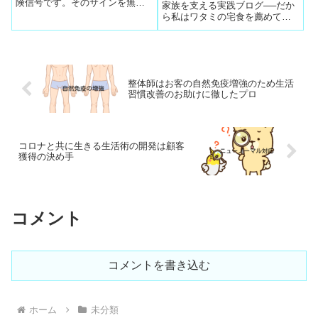
険信号です。そのサインを無視
家族を支える実践ブログ──だか
して疲れを解消せず放置してい
ら私はワタミの宅食を薦めてい
ると心身共に蓄積疲労の状態に
ます**母が毎日「まずい」と訴え
陥って過労死の危険に
続けた理由私の母は、老人ホー
ムに入居してから、 毎日のよう
に「食事がまずい」と訴えてい
ました。最初は「高齢者向けだ
整体師はお客の自然免疫増強のため生活
から薄味...
習慣改善のお助けに徹したプロ
コロナと共に生きる生活術の開発は顧客
獲得の決め手
コメント
コメントを書き込む
ホーム
未分類