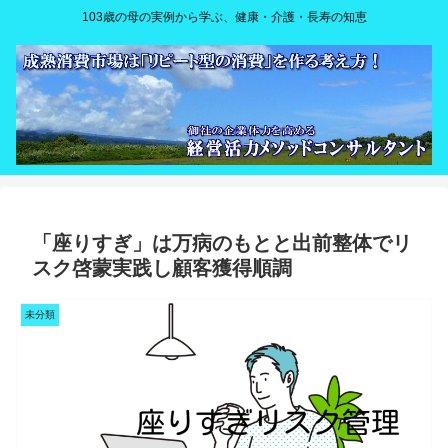
103歳の母の実例から学ぶ、健康・介護・長寿の知恵
「座りすぎ」は万病のもとと出前整体でリ
スク啓蒙実践し顧客獲得順調
未分類