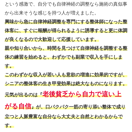
という感激で、自分でも自律神経の調整なら施術の真似事
から出来そうな感じを持つ人が増えました。
興味から急に自律神経調整を専門にする整体師になった整
体客に、すぐに報酬が得られるように誘導すると更に体調
が良くなるので大歓迎して応援しています。
親や知り合いから、時間を見つけて自律神経を調整する整
体の練習を始めると、わずかでも副業で収入を手にしま
す。
このわずかな収入が若い人も意欲の増進に効果的ですが、
シニアの整体客の生き甲斐効果は絶大なものになります。
老後貧乏から自力で這い上
元気が出るのは『
がる自信
』が、口パクパク一筋の寄り添い整体で成り
立つと人脈豊富な自分なら大丈夫と自然とわかるからで
す。