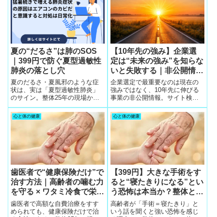
夏の“だるさ”は肺のSOS
【10年先の強み】企業選
｜399円で防ぐ夏型過敏性
定は“未来の強み”を知らな
肺炎の落とし穴
いと失敗する｜非公開情報
は5社無料相談でしか得ら
夏のだるさ・夏風邪のような症
企業選定で最重要なのは現在の
れない
状は、実は「夏型過敏性肺炎」
強みではなく、10年先に伸びる
のサイン。整体25年の現場か
事業の非公開情報。サイト検索
ら、肺を守るための399円ででき
では大項目しか分からず、未来
る予防習慣を紹介します。
の強みを知らないと転職は失敗
心と体の健康
心と体の健康
する。5社の無料相談でキャリア
コンサルタントから隠れた成長
情報を入手することが必須。
歯医者で“健康保険だけ”で
【399円】大きな手術をす
治す方法｜高齢者の噛む力
ると“寝たきりになる”とい
を守る × ワタミ冷食で栄養
う恐怖は本当か？整体とワ
を補う
タミで体力が維持されてい
歯医者で高額な自費治療をすす
高齢者が「手術＝寝たきり」と
る高齢者は心配不要──座
められても、健康保険だけで治
いう話を聞くと強い恐怖を感じ