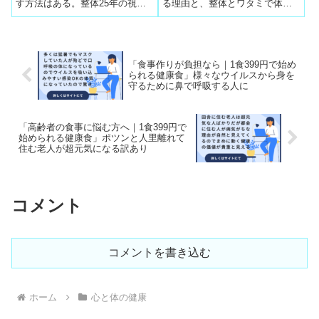
す方法はある。整体25年の視点
る理由と、整体とワタミで体力
談会のショックを整体師が
から、噛む力を守るための言い
が維持されている人が一般論と
科学的に交通整理します
方と、栄養不足を補うワタミ冷
して心配不要である理由をわか
食の活用法を紹介。
りやすく解説します。
「食事作りが負担なら｜1食399円で始め
られる健康食」様々なウイルスから身を
守るために鼻で呼吸する人に
「高齢者の食事に悩む方へ｜1食399円で
始められる健康食」ポツンと人里離れて
住む老人が超元気になる訳あり
コメント
コメントを書き込む
ホーム
心と体の健康