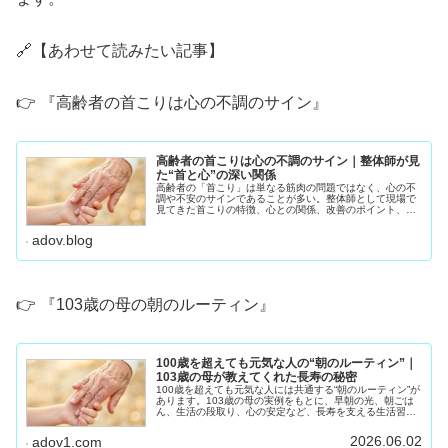
🔗【あわせて読みたい記事】
👉 『高齢者の首こりは心の不調のサイン』
高齢者の首こりは心の不調のサイン｜整体師が見
た“首と心”の深い関係
高齢者の「首こり」は単なる筋肉の問題ではなく、心の不
調や不安のサインであることが多い。整体師として現場で
見てきた首こりの特徴、心との関係、改善のポイント、
70〜90代が自宅でできるセルフケアをわかりやすく解説し
ます。
adov.blog
👉 『103歳の母の朝のルーティン』
100歳を超えても元気な人の“朝のルーティン”｜
103歳の母が教えてくれた長寿の秘密
100歳を超えても元気な人には共通する“朝のルーティン”が
あります。103歳の母の実例をもとに、早朝の光、朝ごは
ん、生活の段取り、心の安定など、長寿を支える生活習慣
をわかりやすく紹介します。
2026.06.02
adov1.com