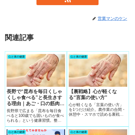
営業マンのケン
関連記事
心と体の健康
心と体の健康
長野で“昆布を毎日くしゃ
【裏戦略】心が軽くな
くしゃ食べる”と長生きす
る“言葉の使い方”
る理由｜あご・口の筋肉が
心が軽くなる「言葉の使い方」
強くなる科学的根拠
を1つだけ紹介。農作業の合間・
長野県で広まる「昆布を毎日食
休憩中・スマホで読める裏戦略
べると100歳でも固いものが食べ
の実用記事。
られる」という健康習慣。整体
師の視点で、あご・口の筋肉が
強くなる理由を科学的に解説。
心と体の健康
心と体の健康