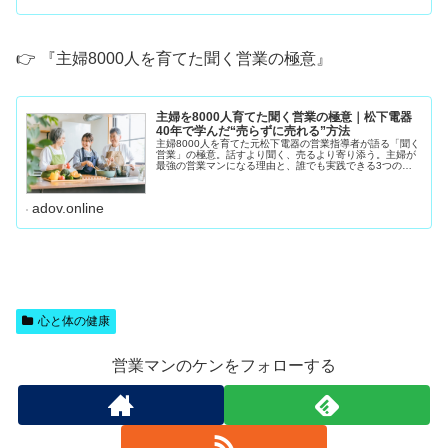
👉 『主婦8000人を育てた聞く営業の極意』
主婦を8000人育てた聞く営業の極意｜松下電器
40年で学んだ“売らずに売れる”方法
主婦8000人を育てた元松下電器の営業指導者が語る「聞く
営業」の極意。話すより聞く、売るより寄り添う。主婦が
最強の営業マンになる理由と、誰でも実践できる3つの聞
き方ステップを紹介します。私は松下電器（現パナソニッ
ク）で40年間、 住まいるレ
adov.online
心と体の健康
営業マンのケンをフォローする