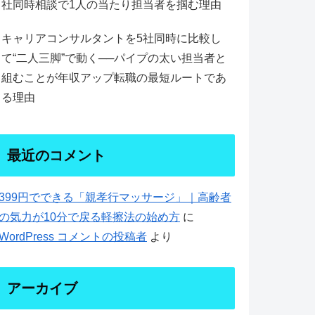
社同時相談で1人の当たり担当者を掴む理由
キャリアコンサルタントを5社同時に比較し
て“二人三脚”で動く──パイプの太い担当者と
組むことが年収アップ転職の最短ルートであ
る理由
最近のコメント
399円でできる「親孝行マッサージ」｜高齢者
の気力が10分で戻る軽擦法の始め方
に
WordPress コメントの投稿者
より
アーカイブ