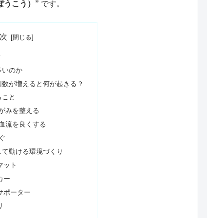
ぼうこう）”
です。
次
？
多いのか
回数が増えると何が起きる？
ること
ゆがみを整える
の血流を良くする
ぐ
して動ける環境づくり
マット
カー
サポーター
り