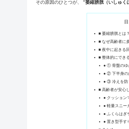
その原因のひとつが、
“萎縮膀胱（いしゅく
目
■ 萎縮膀胱とは
■ なぜ高齢者に
■ 夜中に起きる
■ 整体的にでき
● ① 骨盤の
● ② 下半身
● ③ 冷えを防
■ 高齢者が安心
● クッション
● 軽量スニー
● ふくらはぎ
● 置き型手す