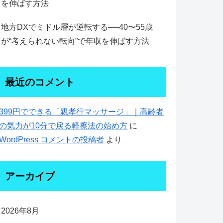
を伸ばす方法
地方DXでミドル層が逆転する──40〜55歳
が“考えられない転向”で年収を伸ばす方法
最近のコメント
399円でできる「親孝行マッサージ」｜高齢者
の気力が10分で戻る軽擦法の始め方
に
WordPress コメントの投稿者
より
アーカイブ
2026年8月