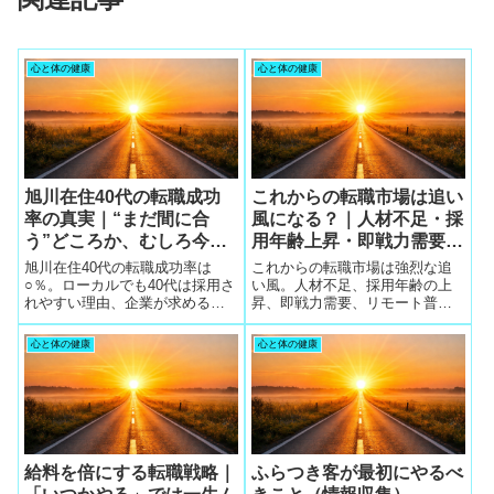
心と体の健康
心と体の健康
旭川在住40代の転職成功
これからの転職市場は追い
率の真実｜“まだ間に合
風になる？｜人材不足・採
う”どころか、むしろ今が
用年齢上昇・即戦力需要で
チャンス
40代以降が有利に
旭川在住40代の転職成功率は
これからの転職市場は強烈な追
○％。ローカルでも40代は採用さ
い風。人材不足、採用年齢の上
れやすい理由、企業が求める経
昇、即戦力需要、リモート普及
験値、そして優しい担当者を見
が根拠。成功者の相談回数は7.4
つけるための5社同時相談の重要
社で、5社同時相談が年収交渉成
心と体の健康
心と体の健康
性を解説。
功率を3倍に跳ね上げる。アデ
コ・ツインプロ・TechGo・
MyVision・Remofulが強い。
給料を倍にする転職戦略｜
ふらつき客が最初にやるべ