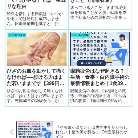
「いつかやる」では一生ム
きこと（情報収集）
リな理由
迷っている人こそ、まず市場価
値を知ることが大切。転職を成
給料を倍にする転職は「いつか
功させるための最初の一歩をや
やる」では絶対に成功しませ
さしく解説します。
ん。転職適齢期を逃すと、担当
者から「もう難しい」と言われ
る現実があります。今の会社で
心と体の健康
心と体の健康
能力を発揮できない人が、未来
を変えるための具体的な行動を
まとめました。
ひざのお皿を動かして痛く
眼精疲労はなぜ起きる？｜
なければ──歩ける力はま
生活・食事・白内障手術の
だ若いままです【399円の
最新情報まとめ｜1食399
食事で毎日を守る】
円で始める健康食
ひざのお皿を動かして痛くなけ
眼精疲労の原因、白内障との関
れば、歩く力はまだ若いままで
係、最新の白内障手術、生活習
す。整体50年の経験から、ひざ
慣の改善、1食399円で始められ
痛の初期症状と改善のポイント
る高齢者向け健康食まで、目と
を解説します。399円の食事で毎
健康を守る総合ガイドです。
日の血流を守りましょう。
『やる気が出ない』は男性更年期かもし
れない｜整体師が見抜くLOH症候群のサ
イン