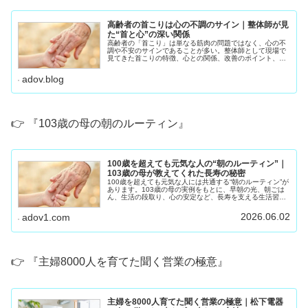
高齢者の首こりは心の不調のサイン｜整体師が見
た“首と心”の深い関係
高齢者の「首こり」は単なる筋肉の問題ではなく、心の不
調や不安のサインであることが多い。整体師として現場で
見てきた首こりの特徴、心との関係、改善のポイント、
70〜90代が自宅でできるセルフケアをわかりやすく解説し
ます。
adov.blog
👉 『103歳の母の朝のルーティン』
100歳を超えても元気な人の“朝のルーティン”｜
103歳の母が教えてくれた長寿の秘密
100歳を超えても元気な人には共通する“朝のルーティン”が
あります。103歳の母の実例をもとに、早朝の光、朝ごは
ん、生活の段取り、心の安定など、長寿を支える生活習慣
をわかりやすく紹介します。
2026.06.02
adov1.com
👉 『主婦8000人を育てた聞く営業の極意』
主婦を8000人育てた聞く営業の極意｜松下電器