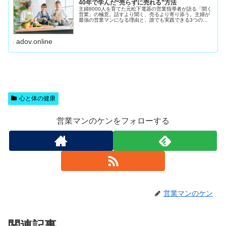
40年で学んだ“売らずに売れる”方法
主婦8000人を育てた元松下電器の営業指導者が語る「聞く
営業」の極意。話すより聞く、売るより寄り添う。主婦が
最強の営業マンになる理由と、誰でも実践できる3つの聞
き方ステップを紹介します。私は松下電器（現パナソニッ
ク）で40年間、 住まいるレ
adov.online
心と体の健康
営業マンのケンをフォローする
営業マンのケン
関連記事