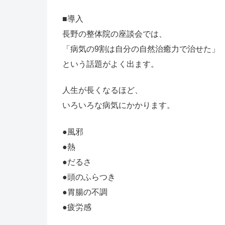
■導入
長野の整体院の座談会では、
「病気の9割は自分の自然治癒力で治せた」
という話題がよく出ます。
人生が長くなるほど、
いろいろな病気にかかります。
●風邪
●熱
●だるさ
●頭のふらつき
●胃腸の不調
●疲労感