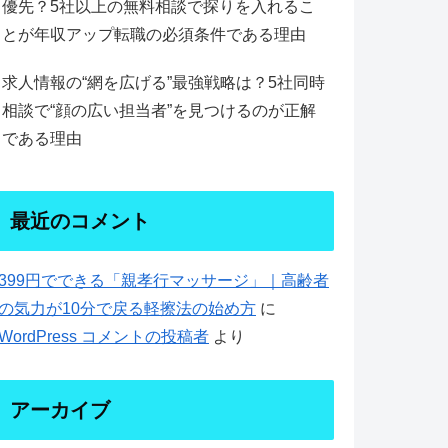
優先？5社以上の無料相談で探りを入れるこ
とが年収アップ転職の必須条件である理由
求人情報の“網を広げる”最強戦略は？5社同時
相談で“顔の広い担当者”を見つけるのが正解
である理由
最近のコメント
399円でできる「親孝行マッサージ」｜高齢者
の気力が10分で戻る軽擦法の始め方
に
WordPress コメントの投稿者
より
アーカイブ