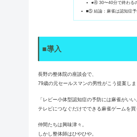
●④ 30〜40分で終わ
■⑤ 結論：麻雀は認知症
■導入
長野の整体院の座談会で、
79歳の元セールスマンの男性がこう提案しま
「レビー小体型認知症の予防には麻雀がいい
テレビにつなぐだけでできる麻雀ゲームを買
仲間たちは興味津々。
しかし整体師はひやひや。