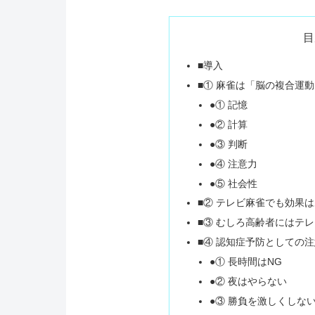
目
■導入
■① 麻雀は「脳の複合運動
●① 記憶
●② 計算
●③ 判断
●④ 注意力
●⑤ 社会性
■② テレビ麻雀でも効果
■③ むしろ高齢者にはテ
■④ 認知症予防としての
●① 長時間はNG
●② 夜はやらない
●③ 勝負を激しくしな