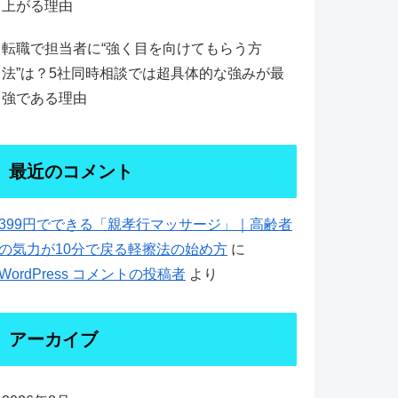
上がる理由
転職で担当者に“強く目を向けてもらう方
法”は？5社同時相談では超具体的な強みが最
強である理由
最近のコメント
399円でできる「親孝行マッサージ」｜高齢者
の気力が10分で戻る軽擦法の始め方
に
WordPress コメントの投稿者
より
アーカイブ