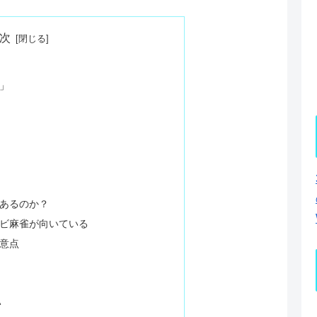
次
」
はあるのか？
レビ麻雀が向いている
注意点
い