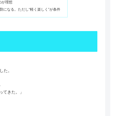
るのが理想
予防になる。ただし“軽く楽しく”が条件
した。
。
ってきた。」