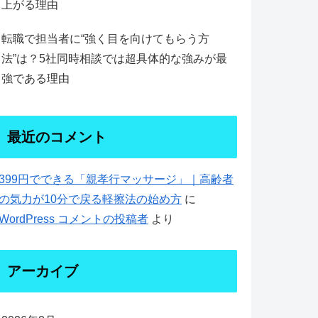
上がる理由
転職で担当者に“強く目を向けてもらう方
法”は？5社同時相談では超具体的な強みが最
強である理由
最近のコメント
399円でできる「親孝行マッサージ」｜高齢者
の気力が10分で戻る軽擦法の始め方
に
WordPress コメントの投稿者
より
アーカイブ