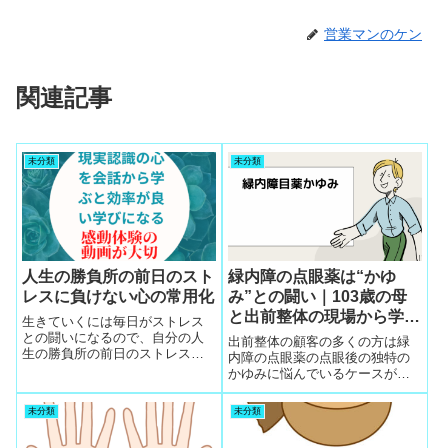
営業マンのケン
関連記事
未分類
未分類
人生の勝負所の前日のスト
緑内障の点眼薬は“かゆ
レスに負けない心の常用化
み”との闘い｜103歳の母
と出前整体の現場から学ん
生きていくには毎日がストレス
だ「副作用との付き合い
との闘いになるので、自分の人
出前整体の顧客の多くの方は緑
生の勝負所の前日のストレスに
方」
内障の点眼薬の点眼後の独特の
負けない精神力を常に鍛えて行
かゆみに悩んでいるケースが多
かないとストレスに負けるので
いです。このかゆみで強く掻い
現実感で心の常用化を
たりこすったりして目の周りの
未分類
未分類
皮膚が赤くなって困っていま
す。眼科医から処方された軟膏