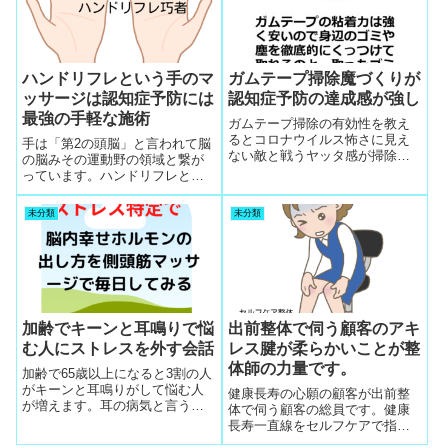
を使いながら、マッサージで痒
みを軽減する研究にいそしんで
います。研究途上ですがこの点
眼薬の痒み解消のマッサージ開
発に熱中です。
ハンドリフレという手のマ
ガムテープ掃除魔づくりが
ッサージは認知症予防には
認知症予防の達成感が強し
最強の手軽な施術
ガムテープ掃除の有効性を教え
るとコロナウイルス怖さに見え
手は「第2の頭脳」と言われて脳
ない敵と戦うヤッタ感が掃除魔
の脳みその運動野の領域と繋が
をたくさん高齢者から輩出でき
っています。ハンドリフレとい
て認知症予防を自分で出来たと
う手のマッサージは認知症予防
達成感が強くてヒット
に最強のマッサージで手軽にで
未分類
未分類
きるので、高齢者のお客さんを
どんどん増やせる動員理由に事
欠きません。要はこの道理を知
って整体初心者が行動すればい
いんです。サクセスロードにつ
ながる夢の実現の最短コースが
可能です。
加齢でキーンと耳鳴りで悩
出前整体で伺う顧客のアキ
む人にストレスを外す会話
レス腱が柔らかいことが整
体師の力量です。
加齢で65歳以上になると3割の人
がキーンと耳鳴りがして悩む人
健康長寿の心願の顧客が出前整
が増えます。耳の病気と言う場
体で伺う顧客の総員です。健康
合もありますが、ほぼ軽度な耳
長寿一直線をセルフケアで指導
鳴りでストレスを除くことを会
するオンリーワン統一モットー