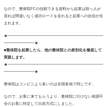
なので、整体院FCの信頼できる資料から起業は助っ人が
居れば間違いなく成功ロードを走れると起業への自信が生
まれます。
★━━━━━━━━━━━━━━━━━━━━━━━━━
━━━━━━━━★
■整体院を起業したら、他の整体院との差別化を徹底して
実践します。
★━━━━━━━━━━━━━━━━━━━━━━━━━
━━━━━━━━★
整体院はコンビニより多いのは全国各地で同じです。
なので、お客に来てもらうより、整体院に行けない体調不
全のお客に特定して出前方式にしました。