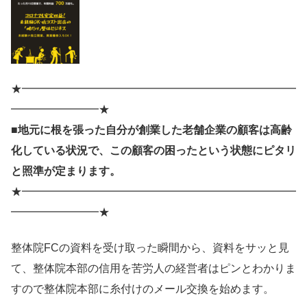
★━━━━━━━━━━━━━━━━━━━━━━━━━
━━━━━━━━★
■地元に根を張った自分が創業した老舗企業の顧客は高齢
化している状況で、この顧客の困ったという状態にピタリ
と照準が定まります。
★━━━━━━━━━━━━━━━━━━━━━━━━━
━━━━━━━━★
整体院FCの資料を受け取った瞬間から、資料をサッと見
て、整体院本部の信用を苦労人の経営者はピンとわかりま
すので整体院本部に糸付けのメール交換を始めます。