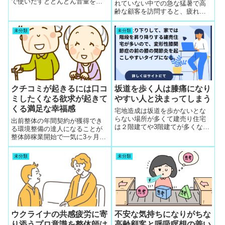
で使いだすとどんどん音量を上
れていない中での急な猛暑で高
げる特性があるので耳鳴りやめ
齢な顧客を訪問すると、疲れや
まいがイヤホン難聴から発生と
だるさを感じていると元気がな
教えて歯止めの役割に
い状態になっているので免疫力
未分類
未分類
を高める方法の生活習慣の見直
しと基礎代謝が低下して太るき
っかけになることを理解して個
別セルフケア強化
クチコミが起きるには口コ
坂道を歩く人は膝痛になり
ミしたくなる欲求が起きて
やすい人と決まってしまう
くる満足な幸福感
宅地造成は坂道を歩かないとな
らない場所が多くて建売り住宅
出前整体の年間契約が獲得でき
は２階建てや3階建てが多くな
る環境整備の達人になることが
り、坂道を毎日歩いて、家で階
整体師稼業開始で一気に3ヶ月の
段の上り下りから膝痛になりや
カリキュラム学習で達成する勢
すい人が急増している
いを必ず湧きあがらせます。そ
未分類
未分類
の源泉は顧客のクチコミが起き
るように口コミしたくなる欲求
が起きてくる満足な幸福感を自
然に創る気配り
ウクライナの共感疲労に寄
不安な気持ちになりがちな
り添うプロ意識を整体師は
高齢顧客と呼吸瞑想の善い