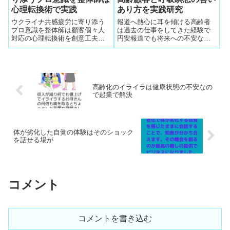
心理転換術で実践
あり方を実践研究
ウクライナ共感疲労に寄り添う
報道へ熱心に耳を傾ける高齢者
プロ意識を整体師は顧客個々人
は過去の仕事をしてきた経験で
対応の心理転換術を創意工夫し
円安報道でも将来への不安な気
て実践してみたら、気分転換の
持ちになりがちで、不安になり
現実的な成果が顧客やご家族に
やすい高齢顧客とマインドフル
認められて『ウクライナ共感疲
ネスの意義や呼吸瞑想の善いあ
労コーディネーター』という名
り方を実践して人それぞれに心
称付けで本気で寄り添うキャリ
地よいウエルビーイングのＷＨ
高齢化のイライラは健康状態の不安なの
アのプロ宣伝発展
Ｏ憲章定義も研究
で起業で解決
体が劣化した自覚の体験はそのショック
を話せる場が
コメント
コメントを書き込む