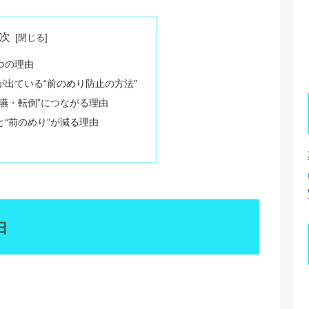
次
つの理由
出ている“前のめり防止の方法”
嚥・転倒”につながる理由
“前のめり”が減る理由
由