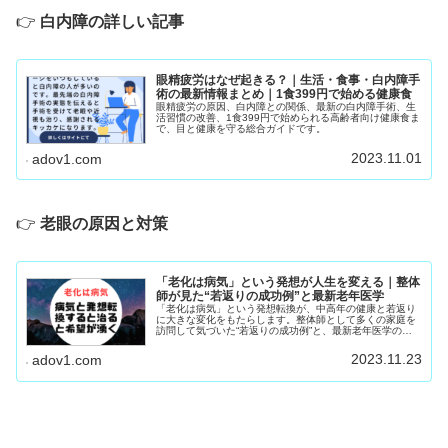
👉
白内障の詳しい記事
眼精疲労はなぜ起きる？｜生活・食事・白内障手
術の最新情報まとめ｜1食399円で始める健康食
眼精疲労の原因、白内障との関係、最新の白内障手術、生
活習慣の改善、1食399円で始められる高齢者向け健康食ま
で、目と健康を守る総合ガイドです。
2023.11.01
adov1.com
👉
老眼の原因と対策
「老化は病気」という発想が人生を変える｜整体
師が見た“若返りの成功例”と最新老年医学
「老化は病気」という発想転換が、中高年の健康と若返り
に大きな変化をもたらします。整体師として多くの家庭を
訪問して気づいた“若返りの成功例”と、最新老年医学の考
え方をわかりやすく解説します。
2023.11.23
adov1.com