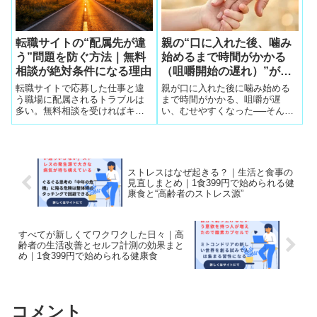
転職サイトの“配属先が違
親の“口に入れた後、噛み
う”問題を防ぐ方法｜無料
始めるまで時間がかかる
相談が絶対条件になる理由
（咀嚼開始の遅れ）”が気
になり始めた40〜50代へ
転職サイトで応募した仕事と違
親が口に入れた後に噛み始める
──誤嚥を防ぐ３つの方法
う職場に配属されるトラブルは
まで時間がかかる、咀嚼が遅
多い。無料相談を受ければキャ
い、むせやすくなった──そんな
リアコンサルタントが事前調査
40〜50代へ。整体院で実際に効
とフォローを行い、職歴に瑕が
果が出ている「咀嚼開始の遅れ
つく最悪の事態を防げる。
を防ぐ方法」を紹介します。
ストレスはなぜ起きる？｜生活と食事の
見直しまとめ｜1食399円で始められる健
康食と“高齢者のストレス源”
すべてが新しくてワクワクした日々｜高
齢者の生活改善とセルフ計測の効果まと
め｜1食399円で始められる健康食
コメント