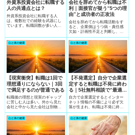
外資系投資会社に転職する
会社を辞めてから転職は不
人の共通点とは？
利｜面接官が疑う“5つの理
由”と成功者の正攻法
外資系投資会社に転職する人
は、複数社での経験を武器にし
会社を辞めてから転職活動をす
ています。転職回数が多い人ほ
ると、企業側はうつ病・責任感
ど評価される理由を解説しま
欠如・計画性不足と判断し、他
す。
の応募者がいればはねられる。
働きながら無料相談を5社受ける
心と体の健康
心と体の健康
ことで余裕が見え、有利に転職
できる。
【現実衝突】転職は1回で
【不発選定】自分で企業選
理想通りにならない｜3回
定すると転職は不発に終わ
で満足するのが普通である
る｜5社無料相談で“最適な
企業”が明確になる
転職後の理想と現実のギャップ
自力で企業選定するとインター
に苦しむ人は多い。外から見た
ネット情報の不備により必ず欠
会社と中から見た会社は別物。
落が生まれ、転職は不発に終わ
ギャップが大きい場合はキャリ
る。裏情報はネットでは絶対に
アコンサルタントに再度無料相
得られないため、5社の無料相談
心と体の健康
心と体の健康
談すればよい。3回の転職で満足
で客観的に企業を選ぶことが最
するケースが最も多い。
も安全。面接で迫力が出て即採
用される。