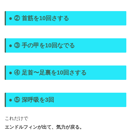
● ② 首筋を10回さする
● ③ 手の甲を10回なでる
● ④ 足首〜足裏を10回さする
● ⑤ 深呼吸を3回
これだけで
エンドルフィンが出て、気力が戻る。