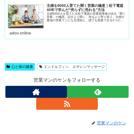
主婦を8000人育てた聞く営業の極意｜松下電器
40年で学んだ“売らずに売れる”方法
主婦8000人を育てた元松下電器の営業指導者が語る「聞く
営業」の極意。話すより聞く、売るより寄り添う。主婦が
最強の営業マンになる理由と、誰でも実践できる3つの聞
き方ステップを紹介します。私は松下電器（現パナソニッ
ク）で40年間、 住まいるレ
adov.online
心と体の健康
エンドルフィン、エサレンマッサージ
営業マンのケンをフォローする
営業マンのケン