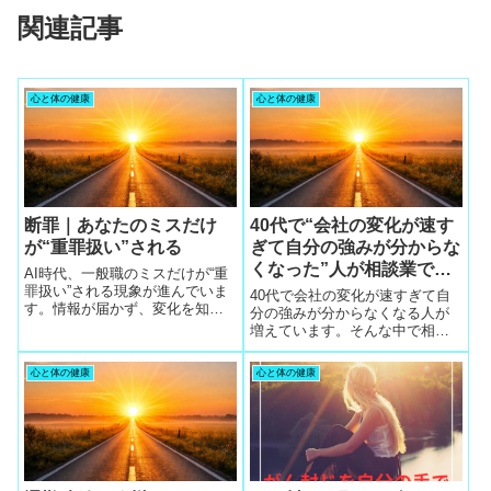
関連記事
心と体の健康
心と体の健康
断罪｜あなたのミスだけ
40代で“会社の変化が速す
が“重罪扱い”される
ぎて自分の強みが分からな
くなった”人が相談業で本
AI時代、一般職のミスだけが“重
当の価値を見つけた理由
罪扱い”される現象が進んでいま
40代で会社の変化が速すぎて自
す。情報が届かず、変化を知ら
分の強みが分からなくなる人が
されず、構造的にミスが起きや
増えています。そんな中で相談
すい環境なのに、責任だけが集
業が選ばれている理由と、キャ
中します。本記事では、責任が
リアコンサルタント資格が本当
心と体の健康
心と体の健康
偏る理由、企業が一般職を断罪
の価値を見つける武器になる理
する背景、そして未来を守るた
由を解説します。
めに「5社同時相談」が必須とな
る根拠を解説します。