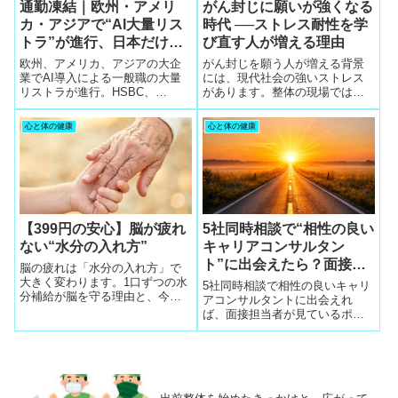
通勤凍結｜欧州・アメリ
がん封じに願いが強くなる
カ・アジアで“AI大量リス
時代 ──ストレス耐性を学
トラ”が進行、日本だけが
び直す人が増える理由
まだ朝の電車で危機を感じ
欧州、アメリカ、アジアの大企
がん封じを願う人が増える背景
ていない
業でAI導入による一般職の大量
には、現代社会の強いストレス
リストラが進行。HSBC、
があります。整体の現場では、
Barclays、BNPパリバ、
ストレスとがんの関係を学び直
Microsoft、NVIDIA、Samsung、
す人が自然に集まり、ストレス
心と体の健康
心と体の健康
LGなどが職種削減を開始。世界
耐性を高める連鎖が生まれてい
のサラリーマンは新興企業へ乗
ます。国立がん研究センターの
り換えを加速。日本だけがこの
調査をもとに、がん予防の新し
現実を知らず、キャリア寿命切
い視点を解説します。
れの危機が迫っています。未来
を守るために5社同時相談が必須
です。
【399円の安心】脳が疲れ
5社同時相談で“相性の良い
ない“水分の入れ方”
キャリアコンサルタン
ト”に出会えたら？面接担
脳の疲れは「水分の入れ方」で
当者が見ているポイントを
大きく変わります。1口ずつの水
5社同時相談で相性の良いキャリ
分補給が脳を守る理由と、今日
子細に教えてもらえる理由
アコンサルタントに出会えれ
からできる3つの実用ケアを解説
ば、面接担当者が見ているポイ
します。
ントを子細に教えてもらえる。
評価軸・落ちる理由・通過する
話し方まで具体的に分かること
で、面接通過率と年収アップ率
が跳ね上がる構造を解説。