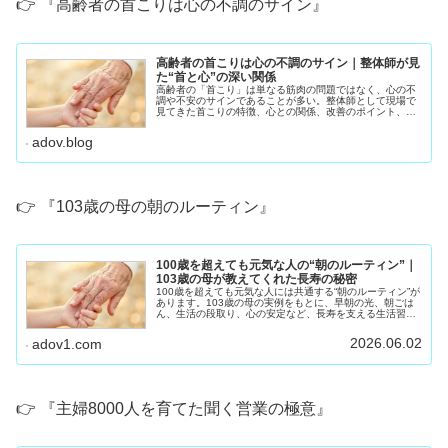
👉 『高齢者の首こりは心の不調のサイン』
高齢者の首こりは心の不調のサイン｜整体師が見
た“首と心”の深い関係
高齢者の「首こり」は単なる筋肉の問題ではなく、心の不
調や不安のサインであることが多い。整体師として現場で
見てきた首こりの特徴、心との関係、改善のポイント、
70〜90代が自宅でできるセルフケアをわかりやすく解説し
ます。
adov.blog
👉 『103歳の母の朝のルーティン』
100歳を超えても元気な人の“朝のルーティン”｜
103歳の母が教えてくれた長寿の秘密
100歳を超えても元気な人には共通する“朝のルーティン”が
あります。103歳の母の実例をもとに、早朝の光、朝ごは
ん、生活の段取り、心の安定など、長寿を支える生活習慣
をわかりやすく紹介します。
2026.06.02
adov1.com
👉 『主婦8000人を育てた聞く営業の極意』