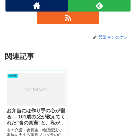
営業マンのケン
関連記事
未分類
お弁当には作り手の心が宿
る──101歳の父が教えてく
れた“食の真実”と、私が命
の瀬戸際で気づいたこと
老々介護・食養生・物語療法で
家族を支える実践ブログ父の口