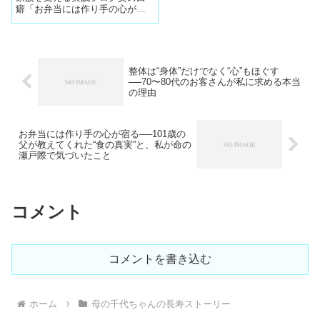
癖「お弁当には作り手の心が宿
る」101歳で亡くなった父には、
ワタミ宅食のお弁当を開けるた
びに言う口癖がありました。
「丁寧に作ってくれている」私
は長い間、 「美味しい香りがす
整体は“身体”だけでなく“心”もほぐす
るからだろ...
──70〜80代のお客さんが私に求める本当
の理由
お弁当には作り手の心が宿る──101歳の
父が教えてくれた“食の真実”と、私が命の
瀬戸際で気づいたこと
コメント
コメントを書き込む
ホーム
母の千代ちゃんの長寿ストーリー