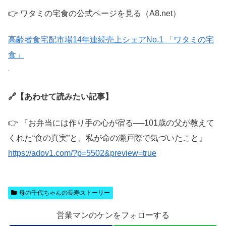
👉 ワタミの宅食の公式ページを見る（A8.net）
高齢者食宅配市場14年連続売上シェアNo.1 「ワタミの宅
食」
🔗
【あわせて読みたい記事】
👉 『お弁当には作り手の心が宿る──101歳の父が教えて
くれた“食の真実”と、私が命の瀬戸際で気づいたこと』
https://adov1.com/?p=5502&preview=true
母の千代ちゃんの長寿ストーリー
営業マンのケンをフォローする