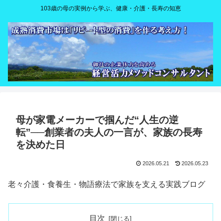
103歳の母の実例から学ぶ、健康・介護・長寿の知恵
母が家電メーカーで掴んだ“人生の逆
転”──創業者の夫人の一言が、家族の長寿
を決めた日
2026.05.21
2026.05.23
老々介護・食養生・物語療法で家族を支える実践ブログ
目次