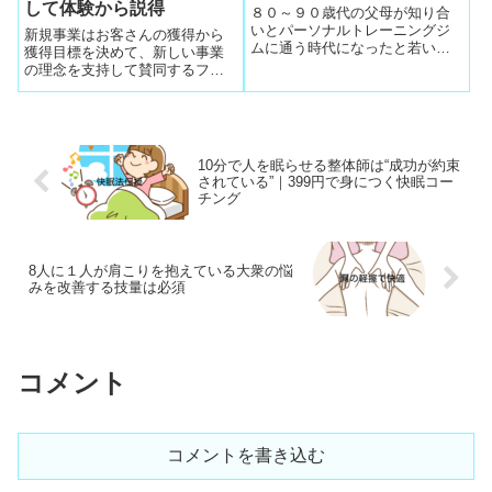
して体験から説得
８０～９０歳代の父母が知り合
いとパーソナルトレーニングジ
新規事業はお客さんの獲得から
ムに通う時代になったと若い人
獲得目標を決めて、新しい事業
も刺激されているので、家族全
の理念を支持して賛同するファ
員で筋肉増強の話題になるのは
ン客を最低目標数を獲得する説
何歳からでも可のため
明用のシナリオ構成や会話力と
いう実力を鍛えて望みます。備
えあれば憂いなしの体験を備え
あれば患なしへ応用して体験か
10分で人を眠らせる整体師は“成功が約束
ら説得力を鍛える
されている”｜399円で身につく快眠コー
チング
8人に１人が肩こりを抱えている大衆の悩
みを改善する技量は必須
コメント
コメントを書き込む