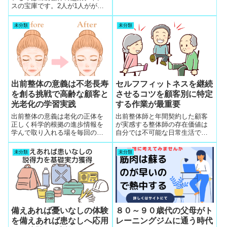
進状態の小学生や若い人が見つ
スの宝庫です。2人が1人ががん
恵
かりますが会話して脳疲労状態
罹患する現状では早期発見しな
なので先に老眼発見可
いと命取りになりますが、検査
未分類
未分類
に行かない人が多いのです。出
前整体のカウンセリング会話で
血液一滴でがんが見つかること
を教えています
出前整体の意義は不老長寿
セルフフィットネスを継続
を創る挑戦で高齢な顧客と
させるコツを顧客別に特定
光老化の学習実践
する作業が最重要
出前整体の意義は老化の正体を
出前整体師と年間契約した顧客
正しく科学的根拠の進歩情報を
が実感する整体師の存在価値は
学んで取り入れる場を毎回の訪
自分では不可能な日常生活で体
問時のカウンセリングで創り出
液を流す健康の実践と習慣化を
します。老化遅延の挑戦で元気
図るために家事のなかで新しい
未分類
未分類
になり、若くなる高齢な顧客の
アプローチのセルフフィットネ
不老長寿を創る挑戦の姿に整体
スを考案し続けてくれる熱意と
師は生き甲斐を持って顧客と光
見守りに包まれている幸福感が
老化の学習実践へ
口コミしたくなる
備えあれば憂いなしの体験
８０～９０歳代の父母がト
を備えあれば患なしへ応用
レーニングジムに通う時代