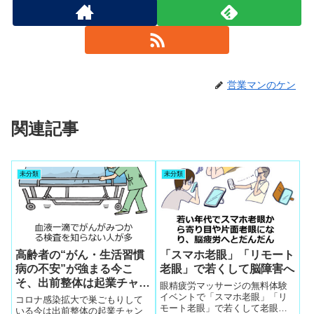
営業マンのケン
関連記事
未分類
未分類
高齢者の“がん・生活習慣
「スマホ老眼」「リモート
病の不安”が強まる今こ
老眼」で若くして脳障害へ
そ、出前整体は起業チャン
眼精疲労マッサージの無料体験
スの宝庫｜103歳の母の実
イベントで「スマホ老眼」「リ
コロナ感染拡大で巣ごもりして
モート老眼」で若くして老眼直
例から学ぶ健康と副業の知
いる今は出前整体の起業チャン