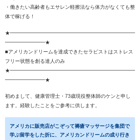
・働きたい高齢者もエサレン軽擦法なら体力がなくても整
体で稼げる！
★━━━━━━━━━━━━━━━━━━━━━━━━━
━━━━━━━━★
■アメリカンドリームを達成できたセラピストはストレス
フリー状態を創る達人のみ
★━━━━━━━━━━━━━━━━━━━━━━━━━
━━━━━━━━★
初めまして、健康管理士・73歳現役整体師のケンと申し
ます。経験したことをご参考に供します。
アメリカに販売店がこぞって褥瘡マッサージを集団で
学ぶ留学をした折に、アメリカンドリームの成り行き