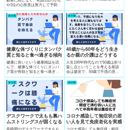
顧客に殆どなく、死因1位のがん
自己判断する知識を提供してい
や2位の心疾患は努力して予防す
くと思い当たる症状は足が細く
るのは難しそうという反応にな
なるので自覚できる人に
るが、肺炎は整体顧客に予防法
未分類
未分類
を面白がるように努力する方法
を教えれば、健康寿命が延びる
という実感が誰も起きて感動を
人に教える
健康な体づくりにタンパク
40歳から60年をどう生き
質と知ると食べ過ぎる傾向
るか親の介護はどうする
健康に良いという健康雑誌を読
人生100年時代なので50歳は折り
んで、健康な体づくりにタンパ
返し点ということを考える座談
ク質が有効と知ると食べ過ぎる
会は盛況で、50歳で不惑の意識
傾向があるというケースが多い
が誰にも芽生えて来るので寝つ
のです。ダイエット成功物語に
かずに生き抜くための老化予防
未分類
未分類
触発されると誤解あり
の経験重視に
デスクワークで太もも裏ハ
コロナ感染して無症状の若
ムストリングスが固くなる
い人を見て免疫老化を実感
長時間のデスクワークで太もも
コロナ感染しても無症状・軽症