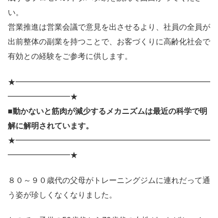
い。
営業推進は営業会議で意見を出させるより、社員の全員が
出前整体の副業を持つことで、お客づくりに高齢化社会で
有効との経験をご参考に供します。
★━━━━━━━━━━━━━━━━━━━━━━━━━
━━━━━━━━★
■動かないと筋肉が減少するメカニズムは最近の科学で明
解に解明されています。
★━━━━━━━━━━━━━━━━━━━━━━━━━
━━━━━━━━★
８０～９０歳代の父母がトレーニングジムに連れだって通
う姿が珍しくなくなりました。