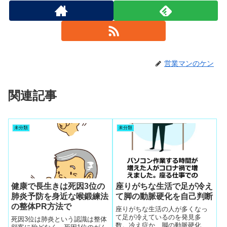
営業マンのケン
関連記事
未分類
未分類
健康で長生きは死因3位の
座りがちな生活で足が冷え
肺炎予防を身近な喉鍛練法
て脚の動脈硬化を自己判断
の整体PR方法で
座りがちな生活の人が多くなっ
て足が冷えているのを発見多
死因3位は肺炎という認識は整体
数。冷え症か、脚の動脈硬化を