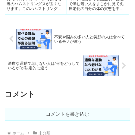
裏のハムストリングスが固くな
で済む若い人をまじかに見て免
ります。このハムストリングス
疫老化の自分の体の実態を中高
は坐骨から膝のすね側の筋肉に
年層は知ることになって実感し
付いているので、筋肉が劣化す
た人が多くて研究会が出来てお
ると膝痛になりやすい
互いの免疫強化を披露
不安や悩みの多い人と笑顔の人は食べて
いるモノが違う
適度な運動で老けない人は“何をどうして
いるか”が決定的に違う
コメント
コメントを書き込む
ホーム
未分類