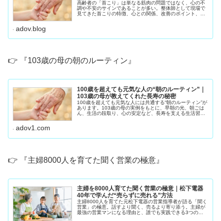
高齢者の「首こり」は単なる筋肉の問題ではなく、心の不
調や不安のサインであることが多い。整体師として現場で
見てきた首こりの特徴、心との関係、改善のポイント、
70〜90代が自宅でできるセルフケアをわかりやすく解説し
ます。
adov.blog
👉 『103歳の母の朝のルーティン』
100歳を超えても元気な人の“朝のルーティン”｜
103歳の母が教えてくれた長寿の秘密
100歳を超えても元気な人には共通する“朝のルーティン”が
あります。103歳の母の実例をもとに、早朝の光、朝ごは
ん、生活の段取り、心の安定など、長寿を支える生活習慣
をわかりやすく紹介します。
adov1.com
👉 『主婦8000人を育てた聞く営業の極意』
主婦を8000人育てた聞く営業の極意｜松下電器
40年で学んだ“売らずに売れる”方法
主婦8000人を育てた元松下電器の営業指導者が語る「聞く
営業」の極意。話すより聞く、売るより寄り添う。主婦が
最強の営業マンになる理由と、誰でも実践できる3つの聞
き方ステップを紹介します。私は松下電器（現パナソニッ