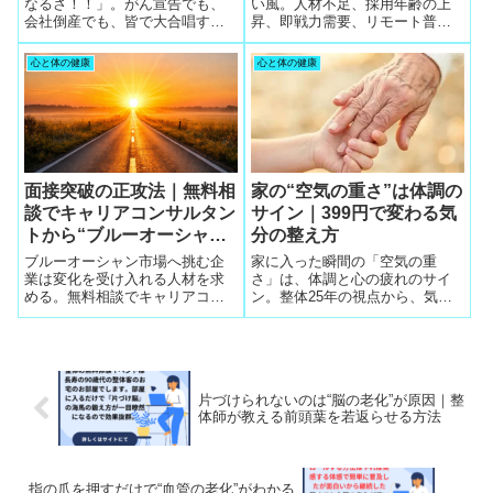
とかなるレッスンの繰り返
なるさ！！」。がん宣告でも、
い風。人材不足、採用年齢の上
会社倒産でも、皆で大合唱する
昇、即戦力需要、リモート普及
しで頭が慣れるのです
と必ず助っ人が現れる。ストレ
が根拠。成功者の相談回数は7.4
ス社会で心を軽くする最高の薬
社で、5社同時相談が年収交渉成
心と体の健康
心と体の健康
であり、栄養が整えばさらに前
功率を3倍に跳ね上げる。アデ
向きになれる理由を紹介しま
コ・ツインプロ・TechGo・
す。
MyVision・Remofulが強い。
面接突破の正攻法｜無料相
家の“空気の重さ”は体調の
談でキャリアコンサルタン
サイン｜399円で変わる気
トから“ブルーオーシャン
分の整え方
採用の本質”を聞く人が合
ブルーオーシャン市場へ挑む企
家に入った瞬間の「空気の重
格する
業は変化を受け入れる人材を求
さ」は、体調と心の疲れのサイ
める。無料相談でキャリアコン
ン。整体25年の視点から、気分
サルタントから事前説明を受け
が軽くなる“399円でできる空気
ることが面接突破の正攻法。採
リセット習慣”を紹介します。
用合格率が上がる理由を解説。
片づけられないのは“脳の老化”が原因｜整
体師が教える前頭葉を若返らせる方法
指の爪を押すだけで“血管の老化”がわかる