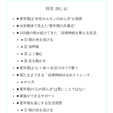
目次
■ 更年期は“女性ホルモンのゆらぎ”が原因
■ 出前整体で見えた“更年期の共通点”
■ 103歳の母が続けてきた「自律神経を整える生活」
● ① 朝の光を浴びる
● ② 深呼吸
● ③ よく噛む
● ④ 足を動かす
■ 更年期は“心 × 体 × 生活”の3つで整う
■ 寝たままできる「自律神経ゆるめストレッチ」
● やり方
■ 更年期の“心の揺らぎ”は悪いことではない
■ 家族ができるサポート
■ 更年期を楽にする生活習慣
● ① 朝の光を浴びる