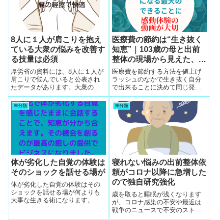
夜間頻尿の改善は整体のハウツ
ー化に
8人に１人が肩こりを抱え
医療費の節約は“生き抜く
ている大衆の悩みを改善す
知恵”｜103歳の母と出前
る技量は必須
整体の現場から見えた、物
価高時代の生存戦略
厚労省の資料には、8人に１人が
医療費を節約する方法を値上げ
肩こりで悩んでいると公表され
ラッシュのなかで生き抜く自分
たデータがあります。大衆の体
で出来ることに決めて同じ発想
の悩みの筆頭です。エサレン式
の仲間と工夫して会話の例会を
マッサージの軽擦で肩こりの悩
繰り返したら健康向上が自覚で
未分類
未分類
みは改善します。この施術をマ
きるので最大の節約術
スターすることが整体師稼業で
最優先です。整体事業の成否は
最初の身内の顧客をお金の報酬
がもらえるようにするのでこの
肩こり改善術で最初の顧客を獲
得します。
体が劣化した自覚の体験は
寝れない悩みの出前整体依
そのショックを話せる場が
頼がコロナ以降に急増した
ので独自研究強化
体が劣化した自覚の体験はその
ショックを話せる場が何よりも
歳を取ると睡眠が浅くなります
大事な生きる術になります。こ
が、コロナ感染の不安や最近は
の体験をわかつ場を収録した動
戦争のニュースで不安のストレ
画を編集すると創業から集客の
スから寝れない悩みの出前整体