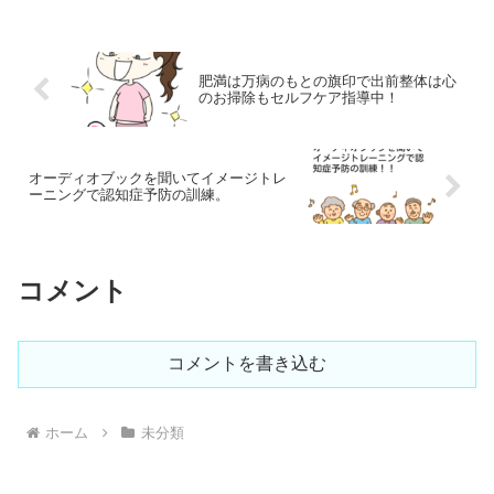
ラッシュが起きます。
依頼が急増したので独自に個体
別に原因の特定とセルフケア設
計を成果重視の研究で強化しま
した。臨床数が多いので整体師
肥満は万病のもとの旗印で出前整体は心
の技能評価が上昇
のお掃除もセルフケア指導中！
オーディオブックを聞いてイメージトレ
ーニングで認知症予防の訓練。
コメント
コメントを書き込む
ホーム
未分類