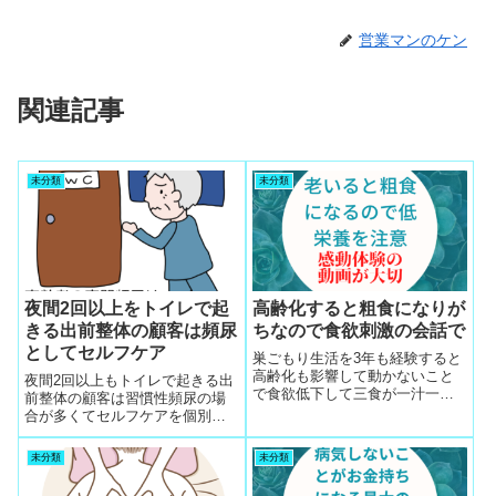
営業マンのケン
関連記事
未分類
未分類
夜間2回以上をトイレで起
高齢化すると粗食になりが
きる出前整体の顧客は頻尿
ちなので食欲刺激の会話で
としてセルフケア
巣ごもり生活を3年も経験すると
高齢化も影響して動かないこと
夜間2回以上もトイレで起きる出
で食欲低下して三食が一汁一菜
前整体の顧客は習慣性頻尿の場
の粗食になりがちなので食欲刺
合が多くてセルフケアを個別に
激の会話の工夫で死ぬまで介護
丁寧に寄り添いサポートしま
知らずのサポートを
す。夜間頻尿の患者数は4,500万
未分類
未分類
人で80歳代で90％の人が夜間頻
尿で困っているデータなので、