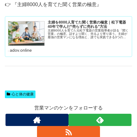
👉 『主婦8000人を育てた聞く営業の極意』
主婦を8000人育てた聞く営業の極意｜松下電器
40年で学んだ“売らずに売れる”方法
主婦8000人を育てた元松下電器の営業指導者が語る「聞く
営業」の極意。話すより聞く、売るより寄り添う。主婦が
最強の営業マンになる理由と、誰でも実践できる3つの聞
き方ステップを紹介します。私は松下電器（現パナソニッ
ク）で40年間、 住まいるレ
adov.online
心と体の健康
営業マンのケンをフォローする