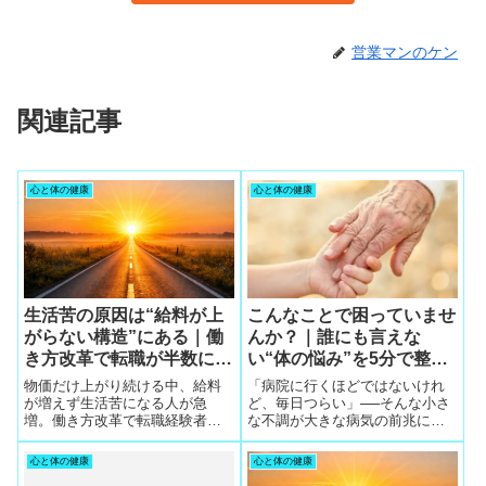
営業マンのケン
関連記事
心と体の健康
心と体の健康
こんなことで困っていませ
生活苦の原因は“給料が上
んか？｜誰にも言えな
がらない構造”にある｜働
い“体の悩み”を5分で整え
き方改革で転職が半数にな
る方法
った今が人生の勝負どころ
「病院に行くほどではないけれ
物価だけ上がり続ける中、給料
ど、毎日つらい」──そんな小さ
が増えず生活苦になる人が急
な不調が大きな病気の前兆にな
増。働き方改革で転職経験者が
ることも。整体25年の視点か
半数となり、無料相談から給料
ら、今日からできる“5分の整え
を上げる行動が当たり前に。今
心と体の健康
心と体の健康
方”を紹介。
こそ人生の勝負どころであり、