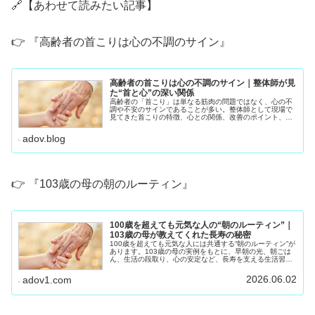
🔗【あわせて読みたい記事】
👉 『高齢者の首こりは心の不調のサイン』
高齢者の首こりは心の不調のサイン｜整体師が見
た“首と心”の深い関係
高齢者の「首こり」は単なる筋肉の問題ではなく、心の不
調や不安のサインであることが多い。整体師として現場で
見てきた首こりの特徴、心との関係、改善のポイント、
70〜90代が自宅でできるセルフケアをわかりやすく解説し
ます。
adov.blog
👉 『103歳の母の朝のルーティン』
100歳を超えても元気な人の“朝のルーティン”｜
103歳の母が教えてくれた長寿の秘密
100歳を超えても元気な人には共通する“朝のルーティン”が
あります。103歳の母の実例をもとに、早朝の光、朝ごは
ん、生活の段取り、心の安定など、長寿を支える生活習慣
をわかりやすく紹介します。
2026.06.02
adov1.com