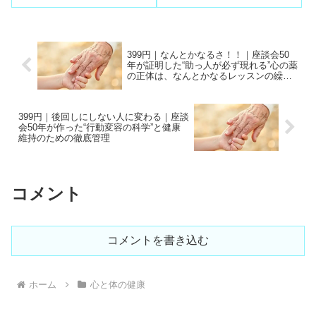
ことで即座に解決へ導く仕組み
転職会社のキャリアコンサルタ
を構築。さらに身体の健康を整
ントに相談することが最善策。4
えるためにワタミの冷食を毎日
社の無料相談で優秀な担当者と
食べることを絶対条件とした50
出会う人が増えている理由を解
年の企業秘密を紹介します。
説。
399円｜なんとかなるさ！！｜座談会50
年が証明した“助っ人が必ず現れる”心の薬
の正体は、なんとかなるレッスンの繰り
返しで頭が慣れるのです
399円｜後回しにしない人に変わる｜座談
会50年が作った“行動変容の科学”と健康
維持のための徹底管理
コメント
コメントを書き込む
ホーム
心と体の健康