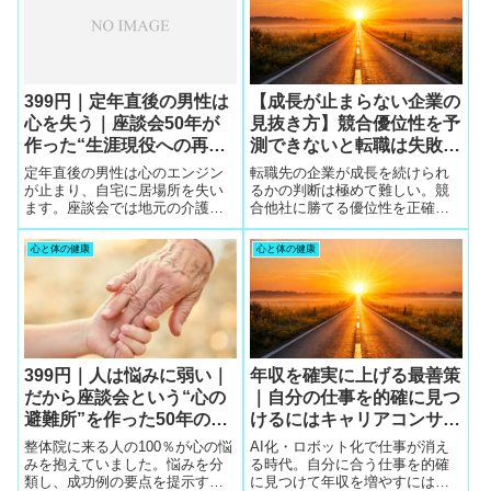
無料相談は損のない最初の一歩
です。
399円｜定年直後の男性は
【成長が止まらない企業の
心を失う｜座談会50年が
見抜き方】競合優位性を予
作った“生涯現役への再生
測できないと転職は失敗す
ルート”と介護職への導き
る｜未来情報は5社無料相
定年直後の男性は心のエンジン
転職先の企業が成長を続けられ
方
談でしか得られない
が止まり、自宅に居場所を失い
るかの判断は極めて難しい。競
ます。座談会では地元の介護施
合他社に勝てる優位性を正確に
設への紹介や資格取得支援で生
把握しないと再転職のリスクが
涯現役の道を作ってきました。
高まる。未来の競争力はキャリ
心と体の健康
心と体の健康
身体が資本の介護職には栄養が
アコンサルタントしか持たない
必須で、ワタミの冷食が持久力
非公開情報であり、5社無料相談
を支えます。
が必須。
399円｜人は悩みに弱い｜
年収を確実に上げる最善策
だから座談会という“心の
｜自分の仕事を的確に見つ
避難所”を作った50年の企
けるにはキャリアコンサル
業秘密
タントとの出会いが必須の
整体院に来る人の100％が心の悩
AI化・ロボット化で仕事が消え
時代
みを抱えていました。悩みを分
る時代。自分に合う仕事を的確
類し、成功例の要点を提示する
に見つけて年収を増やすには、