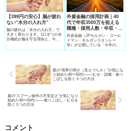
【399円の安心】脳が疲れ
外資金融の採用計画｜40
ない“水分の入れ方”
代で年収3500万を狙える
職種・採用人数・年収・福
脳の疲れは「水分の入れ方」で
利厚生まとめ【要約】
大きく変わります。1口ずつの水
外資金融（JPモルガン・ゴール
分補給が脳を守る理由と、今日
ドマン・モルガンスタンレー
からできる3つの実用ケアを解説
等）が公開している「今年の採
します。
用計画」を要約。採用人数・職
種・初年度年収・賞与・昇給・
福利厚生まで、40代が年収
2000〜3500万を狙うために必要
な情報をまとめました。経験を
親の“視界の弱さ（見えづらさ）”が気にな
武器にキャリアを再構築したい
り始めた40〜50代へ──むせ・誤嚥・食べ
人向けの内容です。
こぼしを防ぐ３つの方法
親の“スプーン操作の不安定さ”が気になり
始めた40〜50代へ──食べこぼし・むせを
防ぐ３つの方法
コメント