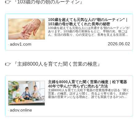
👉 『103歳の母の朝のルーティン』
100歳を超えても元気な人の“朝のルーティン”｜
103歳の母が教えてくれた長寿の秘密
100歳を超えても元気な人には共通する“朝のルーティン”が
あります。103歳の母の実例をもとに、早朝の光、朝ごは
ん、生活の段取り、心の安定など、長寿を支える生活習慣
をわかりやすく紹介します。
2026.06.02
adov1.com
👉 『主婦8000人を育てた聞く営業の極意』
主婦を8000人育てた聞く営業の極意｜松下電器
40年で学んだ“売らずに売れる”方法
主婦8000人を育てた元松下電器の営業指導者が語る「聞く
営業」の極意。話すより聞く、売るより寄り添う。主婦が
最強の営業マンになる理由と、誰でも実践できる3つの聞
き方ステップを紹介します。私は松下電器（現パナソニッ
ク）で40年間、 住まいるレ
adov.online