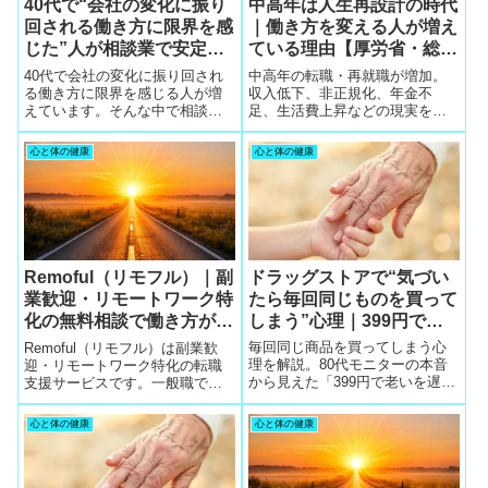
40代で“会社の変化に振り
中高年は人生再設計の時代
回される働き方に限界を感
｜働き方を変える人が増え
じた”人が相談業で安定を
ている理由【厚労省・総務
手に入れた理由
省データ】
40代で会社の変化に振り回され
中高年の転職・再就職が増加。
る働き方に限界を感じる人が増
収入低下、非正規化、年金不
えています。そんな中で相談業
足、生活費上昇などの現実をも
が選ばれている理由と、キャリ
とに、未来を守るために「5社同
アコンサルタント資格が安定し
時に無料相談して比較する」こ
心と体の健康
心と体の健康
た働き方を作る武器になる理由
とが合理的な理由を解説。
を解説します。
ドラッグストアで“気づい
Remoful（リモフル）｜副
たら毎回同じものを買って
業歓迎・リモートワーク特
しまう”心理｜399円で老
化の無料相談で働き方が変
いを遅らせる見直しの一歩
わる理由【裏戦略】
毎回同じ商品を買ってしまう心
Remoful（リモフル）は副業歓
理を解説。80代モニターの本音
迎・リモートワーク特化の転職
から見えた「399円で老いを遅ら
支援サービスです。一般職でも
せる見直しの一歩」と、ワタミ
相談可能で、働き方の悩みを軽
宅食の栄養バランスという現実
くする無料相談が人気。催眠術
心と体の健康
心と体の健康
的な代替案を紹介。
のように申し込んでしまう強力
な背中押し導線を解説します。