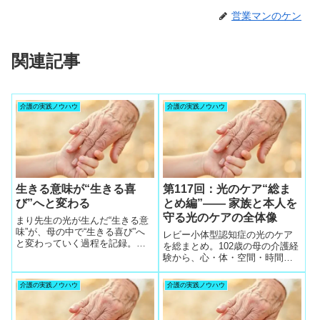
営業マンのケン
関連記事
介護の実践ノウハウ
介護の実践ノウハウ
生きる意味が“生きる喜
第117回：光のケア“総ま
び”へと変わる
とめ編”—— 家族と本人を
守る光のケアの全体像
まり先生の光が生んだ“生きる意
味”が、母の中で“生きる喜び”へ
レビー小体型認知症の光のケア
と変わっていく過程を記録。高
を総まとめ。102歳の母の介護経
齢者ケアにおける物語療法の深
験から、心・体・空間・時間・
い効果を丁寧に綴ります。
家族関係を整える光のケアの全
体像をわかりやすく解説。
介護の実践ノウハウ
介護の実践ノウハウ