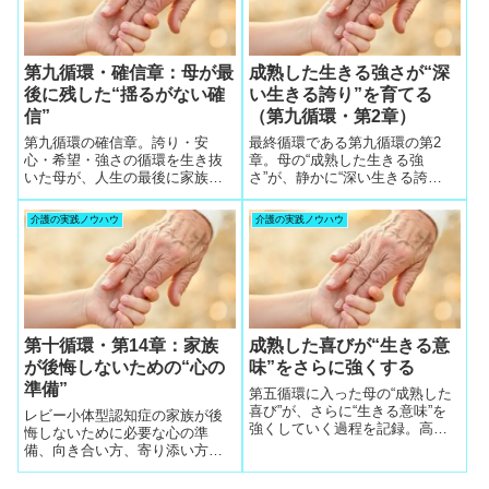
第九循環・確信章：母が最
成熟した生きる強さが“深
後に残した“揺るがない確
い生きる誇り”を育てる
信”
（第九循環・第2章）
第九循環の確信章。誇り・安
最終循環である第九循環の第2
心・希望・強さの循環を生き抜
章。母の“成熟した生きる強
いた母が、人生の最後に家族へ
さ”が、静かに“深い生きる誇
残した“揺るがない確信”を描く。
り”へと変わっていく過程を丁寧
に記録。
介護の実践ノウハウ
介護の実践ノウハウ
第十循環・第14章：家族
成熟した喜びが“生きる意
が後悔しないための“心の
味”をさらに強くする
準備”
第五循環に入った母の“成熟した
喜び”が、さらに“生きる意味”を
レビー小体型認知症の家族が後
強くしていく過程を記録。高齢
悔しないために必要な心の準
者ケアにおける物語療法の熟成
備、向き合い方、寄り添い方を
した段階を丁寧に綴ります。
実体験から解説。