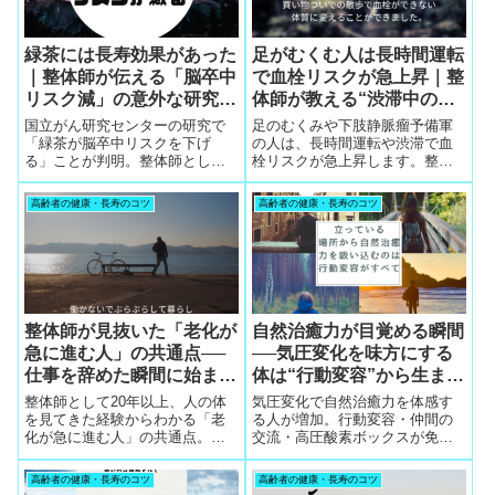
緑茶には長寿効果があった
足がむくむ人は長時間運転
｜整体師が伝える「脳卒中
で血栓リスクが急上昇｜整
リスク減」の意外な研究結
体師が教える“渋滞中の血
果
栓予防”の習慣
国立がん研究センターの研究で
足のむくみや下肢静脈瘤予備軍
「緑茶が脳卒中リスクを下げ
の人は、長時間運転や渋滞で血
る」ことが判明。整体師として
栓リスクが急上昇します。整体
中高年のお客さんに伝えてき
師が現場で見た“血栓ができやす
た“緑茶の健康効果”を、実例とと
い体質の特徴”と、帰省・長距離
高齢者の健康・長寿のコツ
高齢者の健康・長寿のコツ
もにわかりやすく解説します。
運転で実践できる血栓予防の習
慣を解説します。
整体師が見抜いた「老化が
自然治癒力が目覚める瞬間
急に進む人」の共通点──
──気圧変化を味方にする
仕事を辞めた瞬間に始ま
体は“行動変容”から生まれ
る“見えない変化”とは
る
整体師として20年以上、人の体
気圧変化で自然治癒力を体感す
を見てきた経験からわかる「老
る人が増加。行動変容・仲間の
化が急に進む人」の共通点。仕
交流・高圧酸素ボックスが免疫
事を辞めた直後に起きる体調不
と気力を高める仕組みを整体師
良・しびれ・意欲低下の理由
がわかりやすく解説します。
高齢者の健康・長寿のコツ
高齢者の健康・長寿のコツ
と、健康を取り戻すための具体