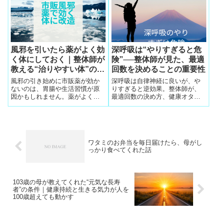
的な方法を解説します。
風邪を引いたら薬がよく効
深呼吸は“やりすぎると危
く体にしておく｜整体師が
険”──整体師が見た、最適
教える“治りやすい体”の作
回数を決めることの重要性
り方
風邪の引き始めに市販薬が効か
深呼吸は自律神経に良いが、や
ないのは、胃腸や生活習慣が原
りすぎると逆効果。整体師が、
因かもしれません。薬がよく効
最適回数の決め方、健康オタク
く体質づくり、血中濃度の仕組
の落とし穴、訪問整体で見た実
み、整体体験会で集まった実例
例をわかりやすく解説します。
をもとに“治りやすい体”の作り方
をわかりやすく解説します。
ワタミのお弁当を毎日届けたら、母がし
っかり食べてくれた話
103歳の母が教えてくれた“元気な長寿
者”の条件｜健康持続と生きる気力が人を
100歳超えても動かす