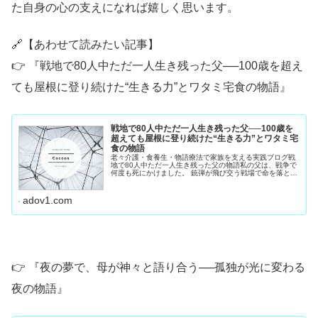
た自身の心の支えになれば嬉しく思います。
🔗【あわせて読みたい記事】
👉 『戦地で80人中ただ一人生き残った父──100歳を超え
ても屋根に登り続けた“生きる力”とワタミ宅食の物語』
戦地で80人中ただ一人生き残った父──100歳を
超えても屋根に登り続けた“生きる力”とワタミ宅
食の物語
老々介護・食養生・物語療法で家族を支える実践ブログ戦
地で80人中ただ一人生き残った父の物語私の父は、戦争で
何度も死にかけました。 銃弾が飛び交う戦場で命を落とし
かけ、 そして最後は、現地で流行していた 天然痘 に感染
し、 息も絶え絶えの状態...
adov1.com
👉 『夜の夢で、母が神々と語り合う──孤独が光に変わる
夜の物語』