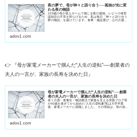
夜の夢で、母が神々と語り合う──孤独が光に変
わる夜の物語
103歳の母が老人ホームで感じる夜の孤独。レビー小体型
認知症の不安を和らげるため、私は毎日「神々と語り合う
夢の物語」を届けています。食事・施設選び・心の介護の
実例を紹介します。
adov1.com
👉 『母が家電メーカーで掴んだ“人生の逆転”──創業者の
夫人の一言が、家族の長寿を決めた日』
母が家電メーカーで掴んだ“人生の逆転”──創業
者の夫人の一言が、家族の長寿を決めた日
老々介護・食養生・物語療法で家族を支える実践ブログ母
が40歳を過ぎてから始めた“人生の逆転劇”私は大学卒業
後、家電メーカーに就職しました。 その理由は、母の強い
勧めがあったからです。母は40歳を過ぎて、 「子どもが手
を離れたから働きに出る」...
adov1.com