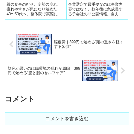
歳まで元気に生きる習慣」
転職成功の核心
親の食事のむせ、姿勢の崩れ、
企業選定で最重要なのは事業内
まとめ
疲れやすさが気になり始めた
容ではなく、数年後に急成長す
40〜50代へ。整体院で実際に効
る子会社の非公開情報。自力検
果が出ている「100歳まで元気に
索では絶対に得られないため、5
生きる習慣」をまとめました。
社の無料相談でキャリアコンサ
ルタントから裏情報を引き出す
ことが転職成功の鍵となる。
脳疲労｜399円で始める“頭の重さを軽く
する習慣”
顔色が悪いのは腸環境の乱れが原因｜399
円で始める“腸と脳のセルフケア”
コメント
コメントを書き込む