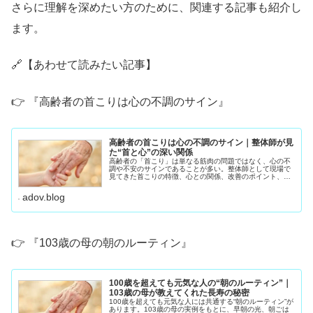
さらに理解を深めたい方のために、関連する記事も紹介し
ます。
🔗【あわせて読みたい記事】
👉 『高齢者の首こりは心の不調のサイン』
高齢者の首こりは心の不調のサイン｜整体師が見
た“首と心”の深い関係
高齢者の「首こり」は単なる筋肉の問題ではなく、心の不
調や不安のサインであることが多い。整体師として現場で
見てきた首こりの特徴、心との関係、改善のポイント、
70〜90代が自宅でできるセルフケアをわかりやすく解説し
ます。
adov.blog
👉 『103歳の母の朝のルーティン』
100歳を超えても元気な人の“朝のルーティン”｜
103歳の母が教えてくれた長寿の秘密
100歳を超えても元気な人には共通する“朝のルーティン”が
あります。103歳の母の実例をもとに、早朝の光、朝ごは