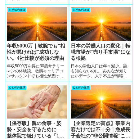
が縮小し、最低賃金1176円で採
ら「きな粉ちょい足し」を習慣
用構造が再編。30〜50代が今す
化し、夏バテゼロを実現してい
心と体の健康
心と体の健康
ぐ動くべき理由と、IT未経験で
ます。ワタミ宅食で栄養の基盤
も生き残る転職戦略を解説しま
も整います。
す。
年収5000万｜敏腕でも“相
日本の労働人口の変化｜転
性が悪ければ”成功しな
職市場が“売り手市場”にな
い。4社比較が必須の理由
る根拠
年収5000万を得た30歳サラリー
日本の労働人口は年々減少。誰
マンの体験談。敏腕キャリアコ
も知らないのに、みんなが知り
ンサルタントでも相性が悪けれ
たいデータ。人手不足が転職市
ば工程が頓挫する。4社の無料相
場を“売り手市場”に変える理由、
談を受けて相性を見極めること
40代・50代が採用されやすい背
心と体の健康
心と体の健康
が最重要である理由を解説。
景、そして優しい担当者を見つ
けるための5社同時相談の重要性
を解説。
【保存版】親の食事・姿
【企業選定の盲点】事業内
勢・安全を守るために──
容だけでは不十分｜急成長
整体院で続けている「100
子会社の“非公開情報”こそ