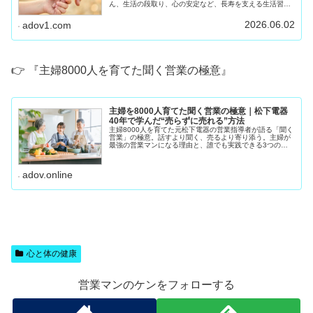
ん、生活の段取り、心の安定など、長寿を支える生活習慣
をわかりやすく紹介します。
2026.06.02
adov1.com
👉 『主婦8000人を育てた聞く営業の極意』
主婦を8000人育てた聞く営業の極意｜松下電器
40年で学んだ“売らずに売れる”方法
主婦8000人を育てた元松下電器の営業指導者が語る「聞く
営業」の極意。話すより聞く、売るより寄り添う。主婦が
最強の営業マンになる理由と、誰でも実践できる3つの聞
き方ステップを紹介します。私は松下電器（現パナソニッ
ク）で40年間、 住まいるレ
adov.online
心と体の健康
営業マンのケンをフォローする