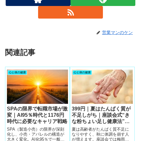
営業マンのケン
関連記事
心と体の健康
心と体の健康
SPAの限界で転職市場が激
399円｜夏はたんぱく質が
変｜AI95％時代と1176円
不足しがち｜座談会式“き
時代に必要なキャリア戦略
な粉ちょい足し健康法”で
夏バテゼロの生活モデル
SPA（製造小売）の限界が深刻
夏は高齢者がたんぱく質不足に
化し、小売・アパレルの構造が
なりやすく、秋に体調を崩す人
大きく変化。AI化95％で一般職
が増えます。座談会では梅雨か