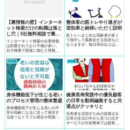
【裏情報の壁】インターネ
整体客の筋トレやり過ぎが
ット検索だけの転職は落と
逆効果と納得いただく説明
し穴｜5社無料相談で裏情
筋トレへまじめな高齢者が多く
報を集めれば一発合格でき
て熱中して義務化する気持ちに
インターネット検索の企業情報
なりますが、毎日30分以上は病
る
は割愛されており不備が多い。
気リスクや死亡リスクが増える
自力検索で面接に進むと情報不
逆効果になることを徹底説明す
足で落とし穴に落ちて不採用に
る工夫に意義がある
なる。裏情報はネットでは絶対
未分類
未分類
に出てこない。5社の無料相談で
裏情報を集めれば面接の虎の巻
が完成し、一発合格できる。
身体機能低下が生じる老い
健康長寿実践中の優良顧客
のプロセス管理の整体繁盛
の日常を動画編集すると共
通点がクッキリと
身体機能低下が生じる老いの不
安や高齢になるに従って発生す
百寿者を目指すための改善点を
る様々なトラブル発生や死後の
日常の生活の中から見つけ出す
事務まで相談するプロセス管理
サービスが出前整体では顧客の
の出前整体をヘルパー経験者が
最大のサービスで喜ばれてクチ