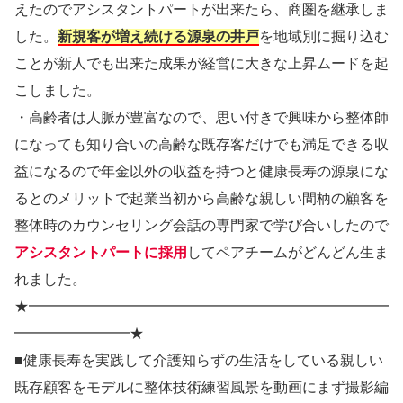
えたのでアシスタントパートが出来たら、商圏を継承しま
した。
新規客が増え続ける源泉の井戸
を地域別に掘り込む
ことが新人でも出来た成果が経営に大きな上昇ムードを起
こしました。
・高齢者は人脈が豊富なので、思い付きで興味から整体師
になっても知り合いの高齢な既存客だけでも満足できる収
益になるので年金以外の収益を持つと健康長寿の源泉にな
るとのメリットで起業当初から高齢な親しい間柄の顧客を
整体時のカウンセリング会話の専門家で学び合いしたので
アシスタントパートに採用
してペアチームがどんどん生ま
れました。
★━━━━━━━━━━━━━━━━━━━━━━━━━
━━━━━━━━★
■健康長寿を実践して介護知らずの生活をしている親しい
既存顧客をモデルに整体技術練習風景を動画にまず撮影編