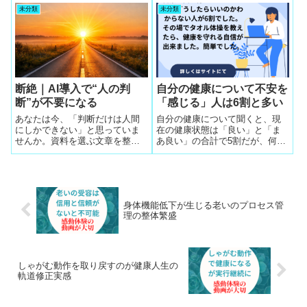
するとすぐに繁盛する
コミが拡がるがしていることは
未分類
未分類
簡単で若い整体アシストの動画
編集の訓練で健康長寿実践中の
顧客の日常を動画編集すると共
通点がクッキリと
断絶｜AI導入で“人の判
自分の健康について不安を
断”が不要になる
「感じる」人は6割と多い
あなたは今、「判断だけは人間
自分の健康について聞くと、現
にしかできない」と思っていま
在の健康状態は「良い」と「ま
せんか。資料を選ぶ文章を整え
あ良い」の合計で5割だが、何か
るメールの内容を判断するどの
変だという未病の自覚があると
情報を使うか決めるこうした“軽
いう健康への不安を「感じる」
い判断”は、あなたの経験が必要
人は6割と多い結果
だと信じているはずです。しか
し──その信念は、AI時代には通
身体機能低下が生じる老いのプロセス管
用しませ...
理の整体繁盛
しゃがむ動作を取り戻すのが健康人生の
軌道修正実感