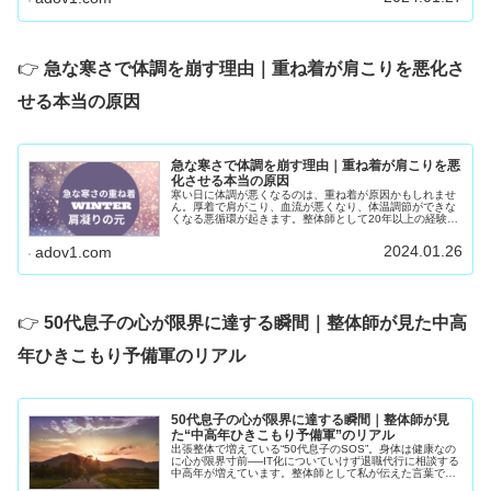
👉
急な寒さで体調を崩す理由｜重ね着が肩こりを悪化さ
せる本当の原因
急な寒さで体調を崩す理由｜重ね着が肩こりを悪
化させる本当の原因
寒い日に体調が悪くなるのは、重ね着が原因かもしれませ
ん。厚着で肩がこり、血流が悪くなり、体温調節ができな
くなる悪循環が起きます。整体師として20年以上の経験か
ら、冬の不調を防ぐ“薄着で暖かく過ごす方法”を解説しま
す。
2024.01.26
adov1.com
👉
50代息子の心が限界に達する瞬間｜整体師が見た中高
年ひきこもり予備軍のリアル
50代息子の心が限界に達する瞬間｜整体師が見
た“中高年ひきこもり予備軍”のリアル
出張整体で増えている“50代息子のSOS”。身体は健康なの
に心が限界寸前──IT化についていけず退職代行に相談する
中高年が増えています。整体師として私が伝えた言葉で息
子さんが前を向き、親御さんが涙した理由とは。