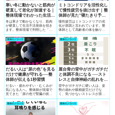
寒い冬に動かないと筋肉が
ミトコンドリアを活性化し
硬直して老化が加速する｜
て慢性疲労を抜け出す｜整
整体現場でわかった生活不
体師が見た“寝たきり予
活発病と改善の知恵
防”の最短ルート
冬は寒さで動かなくなり、筋肉
慢性疲労はミトコンドリアの劣
が硬直して生活不活発病を招き
化が原因と言われています。整
ます。整体現場で判明した「観
体師として高齢者の体を触り続
るだけで変わる」改善法、家事×
けてわかった「疲労が抜けない
ストレッチの運動習慣、姿勢の
人の共通点」と「ミトコンドリ
整体のノウハウ
整体のノウハウ
修整、ワイガヤ座談会の効果な
アを活性化する生活習慣」を、
ど、老化スピードを抑える生活
実例とともにわかりやすく解説
の知恵を解説します。
します。
だるい人は“尿の色”を見る
屋台骨の背中がガチガチだ
だけで健康が守れる──整
と体調不良になる ──スト
体師が伝える1秒習慣
レスと自律神経の乱れを見
抜く整体の技術
だるい・疲れやすい・むくみが
背中がガチガチに硬い人は、姿
気になる人へ。整体師が現場で
勢の崩れや眼精疲労だけでな
見てきた「尿の色で腎臓の状態
く、気づかないストレスが原因
を知る1秒健康法」を、誰でもで
で自律神経が乱れている可能性
きる形でわかりやすく解説しま
があります。整体の無料体験会
整体のノウハウ
整体のノウハウ
す。
で見えてきた「背中の硬さと体
調不良の関係」、そして自律神
経整体が必要とされる理由を解