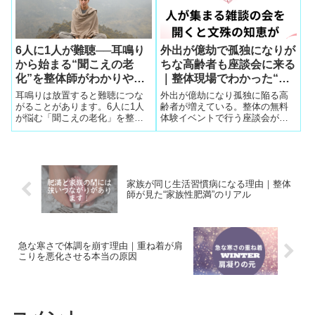
説します。
6人に1人が難聴──耳鳴り
外出が億劫で孤独になりが
から始まる“聞こえの老
ちな高齢者も座談会に来る
化”を整体師がわかりやす
｜整体現場でわかった“無
く解説
縁社会”を救う交流の力
耳鳴りは放置すると難聴につな
外出が億劫になり孤独に陥る高
がることがあります。6人に1人
齢者が増えている。整体の無料
が悩む「聞こえの老化」を整体
体験イベントで行う座談会が、
師がわかりやすく解説し、改善
無縁社会を和らげ、外出習慣・
のヒントを紹介します。
健康・気力を取り戻す効果をわ
かりやすく解説します。
家族が同じ生活習慣病になる理由｜整体
師が見た“家族性肥満”のリアル
急な寒さで体調を崩す理由｜重ね着が肩
こりを悪化させる本当の原因