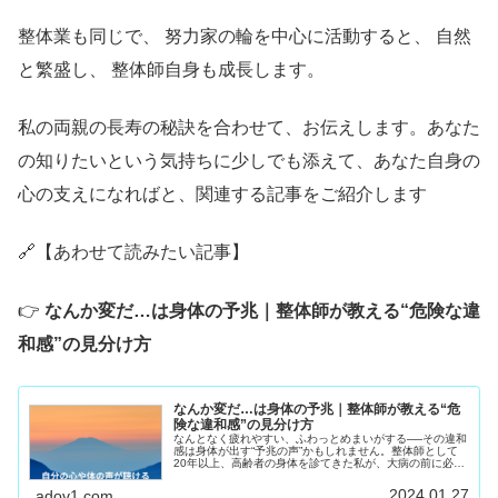
整体業も同じで、 努力家の輪を中心に活動すると、 自然
と繁盛し、 整体師自身も成長します。
私の両親の長寿の秘訣を合わせて、お伝えします。あなた
の知りたいという気持ちに少しでも添えて、あなた自身の
心の支えになればと、関連する記事をご紹介します
🔗【あわせて読みたい記事】
👉
なんか変だ…は身体の予兆｜整体師が教える“危険な違
和感”の見分け方
なんか変だ…は身体の予兆｜整体師が教える“危
険な違和感”の見分け方
なんとなく疲れやすい、ふわっとめまいがする──その違和
感は身体が出す“予兆の声”かもしれません。整体師として
20年以上、高齢者の身体を診てきた私が、大病の前に必ず
現れるサインと、身体の声を聞く方法を解説します。
2024.01.27
adov1.com