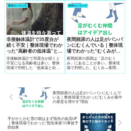
るべき“ストレスを寄せつけない
加。整体師の視点から、夜の不
整体のノウハウ
整体のノウハウ
習慣”と、寝たきり10年を避ける
安を軽くする方法と399円から始
ための具体的な生活法をわかり
められる生活習慣を紹介しま
やすく解説します。
す。
非接触体温計で35度台が
夜間頻尿の人は足がパンパ
続く不安｜整体現場でわか
ンにむくんでいる｜整体現
った“高齢者の低体温”と自
場でわかった“むくみが夜
律神経の深い関係
中の尿意を増やす”理由
非接触体温計で35度台が続くと
夜間頻尿の原因は「足のむく
不安になる高齢者は多い。整体
み」にあることが多い。整体現
現場で判明した「低体温と自律
場で判明した、むくみ→夜間尿
神経の関係」、めまい・ふらつ
増加の仕組み、隠れ下肢静脈瘤
きの理由、座談会での改善例、
の見つけ方、70〜80代の体験
体温を36度台に戻す生活習慣を
談、デスクワーク世代にも広が
解説します。
るむくみ対策を解説します。
夜間頻尿の人は足がパンパンにむくんで
いる｜整体現場でわかった“むくみが夜中
の尿意を増やす”理由
手がかじかむ雪の朝はまず指先の血流UP
｜整体現場でわかった“指先体操”の事故予
防効果