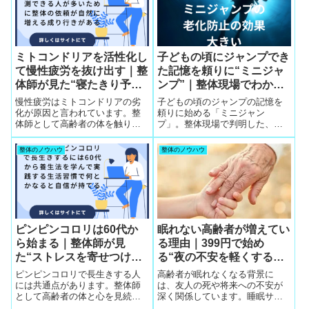
ミトコンドリアを活性化し
子どもの頃にジャンプでき
て慢性疲労を抜け出す｜整
た記憶を頼りに“ミニジャ
体師が見た“寝たきり予
ンプ”｜整体現場でわかっ
防”の最短ルート
た足腰を守る最小の運動習
慢性疲労はミトコンドリアの劣
子どもの頃のジャンプの記憶を
慣
化が原因と言われています。整
頼りに始める「ミニジャン
体師として高齢者の体を触り続
プ」。整体現場で判明した、転
けてわかった「疲労が抜けない
倒予防・足腰の強化・高齢者で
人の共通点」と「ミトコンドリ
もできる最小運動習慣の効果を
整体のノウハウ
整体のノウハウ
アを活性化する生活習慣」を、
わかりやすく解説します。
実例とともにわかりやすく解説
します。
ピンピンコロリは60代か
眠れない高齢者が増えてい
ら始まる｜整体師が見
る理由｜399円で始め
た“ストレスを寄せつけな
る“夜の不安を軽くする習
い人”の習慣と長寿の秘密
慣”
ピンピンコロリで長生きする人
高齢者が眠れなくなる背景に
には共通点があります。整体師
は、友人の死や将来への不安が
として高齢者の体と心を見続け
深く関係しています。睡眠サプ
てきた経験から、60代から始め
リの多飲で体調を崩す方も増