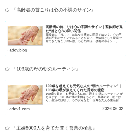
👉 『高齢者の首こりは心の不調のサイン』
高齢者の首こりは心の不調のサイン｜整体師が見
た“首と心”の深い関係
高齢者の「首こり」は単なる筋肉の問題ではなく、心の不
調や不安のサインであることが多い。整体師として現場で
見てきた首こりの特徴、心との関係、改善のポイント、
70〜90代が自宅でできるセルフケアをわかりやすく解説し
ます。
adov.blog
👉 『103歳の母の朝のルーティン』
100歳を超えても元気な人の“朝のルーティン”｜
103歳の母が教えてくれた長寿の秘密
100歳を超えても元気な人には共通する“朝のルーティン”が
あります。103歳の母の実例をもとに、早朝の光、朝ごは
ん、生活の段取り、心の安定など、長寿を支える生活習慣
をわかりやすく紹介します。
2026.06.02
adov1.com
👉 『主婦8000人を育てた聞く営業の極意』