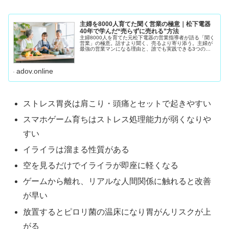
主婦を8000人育てた聞く営業の極意｜松下電器
40年で学んだ“売らずに売れる”方法
主婦8000人を育てた元松下電器の営業指導者が語る「聞く
営業」の極意。話すより聞く、売るより寄り添う。主婦が
最強の営業マンになる理由と、誰でも実践できる3つの聞
き方ステップを紹介します。私は松下電器（現パナソニッ
ク）で40年間、 住まいるレ
adov.online
ストレス胃炎は肩こり・頭痛とセットで起きやすい
スマホゲーム育ちはストレス処理能力が弱くなりや
すい
イライラは溜まる性質がある
空を見るだけでイライラが即座に軽くなる
ゲームから離れ、リアルな人間関係に触れると改善
が早い
放置するとピロリ菌の温床になり胃がんリスクが上
がる