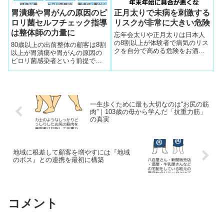
胃潰瘍や胃がんの原因のピ
正月太りで未病を刺激する
ロリ菌セルフチェック指導
リスクが非常に大きい危険
は整体師の力量に
忘年会太りや正月太りは日本人
の8割以上が体験者で病気のリス
80歳以上の出前整体の顧客は8割
クを自分で高める危険をお酒で
以上が胃潰瘍や胃がんの原因の
忘れてしまいます。ストレスが
ピロリ菌感染者という前提でカ
溜まっているレベルが大きいの
ウンセリング会話でセルフチェ
でストレス解消が先
ック指導を徹底しています。胃
がんは早期発見で治る病気なの
でクリニックの検査へ誘導説得
するのは整体師の力量で感謝さ
一生歩くために最も大切なのは“お尻の筋
れています。
肉”｜103歳の母から学んだ「抗重力筋」
の真実
地域に根差して顧客を増やすには『地域
のボス』との連携を最初に構築
コメント