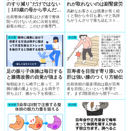
のすり減り”だけではない
れが取れないのは副腎疲労
｜103歳の母から学んだ
高齢なお客さんは残暑が長く続
「ひざを守る生活」と整体
くと朝から今日も暑いぞと気持
出前整体の顧客はひざ痛で整体
ちがうんざりで落ち込むストレ
的アプローチ
院へ行けないために出前を頼む
スからしつこい疲れが取れない
顧客が殆ど。このひざ痛専門の
ので顔のむくみや紅潮を見て副
整体テクニックは臨床を重ねる
腎疲労を疑い受診推奨
とひざ痛の個体別の整体術とセ
未分類
未分類
ルフケア指導内容が確定して技
術が向上します。ひざ痛を専門
に技術力向上を計画的に高めま
す。それにはカルテ管理と整理
が有効です。この技術力向上プ
ロセスをファン客にSNS公開PR
します。
足の振り子体操は毎日する
百寿者を目指す寄り添いの
と膝痛改善の自覚が強まる
肝は強い膝のつくり方秘伝
毎朝起きたら椅子に座って、片
出前依頼の最多理由は親が百寿
脚の膝の裏より少し上を両手で
者を目指したいという希望で
持ち上げ、膝から下を前後にブ
す。まず2階居住から階下への居
ラブラと振るだけの足の振り子
住に変えてから寄り添いする設
体操を日常習慣で毎日すると膝
計は強い膝のつくり方のエビデ
未分類
未分類
痛改善の自覚が強まる
ンス中心の秘伝体操で