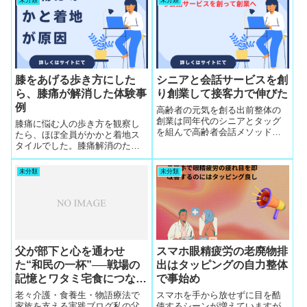
未分類
未分類
膝をあげる歩き方にした
シニアと会話サービスを創
ら、膝痛が解消した体験事
り創業して接客力で伸びた
例
高齢者の元気を創る出前整体の
創業は同年代のシニアとタッグ
膝痛に悩む人の歩き方を観察し
を組んで高齢者会話メソッドを
たら、ほぼ全員がかかと着地ス
寝食一緒の合宿で組み立てると
タイルでした。膝痛解消のため
お客が無理なく自然に増えて次
につま先着地を試して膝をあげ
回予約は必ず獲得可に
る歩き方に変更したら、膝痛が
未分類
未分類
解消した体験事例続出
父が部下と心を通わせ
スマホ眼精疲労の老廃物排
た“和民の一杯”──戦場の
出はタッピングの自力整体
記憶とワタミ宅食につなが
で事始め
る家族の物語
老々介護・食養生・物語療法で
スマホを手から放せずに目を酷
家族を支える実践ブログ私の父
使するシーンが増えていますが