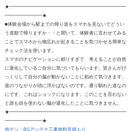
★━━━━━━━━━━━━━━━━━━━━━━━━━
━━━━━━━━★
■体験会場から駅までの帰り道をスマホを見ないでどうい
う道順で帰りますか・・と聞いて、体験者に言わせてみる
ことでスマホから物忘れが起きることを気づかせる簡単な
チェック法を使います。
スマホのナビゲーションに頼りすぎて、考えることが自然
に退化しているご自分に気づいてもらいます。皆さんがび
っくりして自分の脳が動かないことに初めて気づきます。
道のつながりが頭に浮かばないのです。通り馴れた道なの
にです。これはショックになります。このことを言わない
と誰も頭を使わない脳が退化したことに気づきません。
★━━━━━━━━━━━━━━━━━━━━━━━━━
━━━━━━━━★
地デジ・BSアンテナ工事無料見積もり