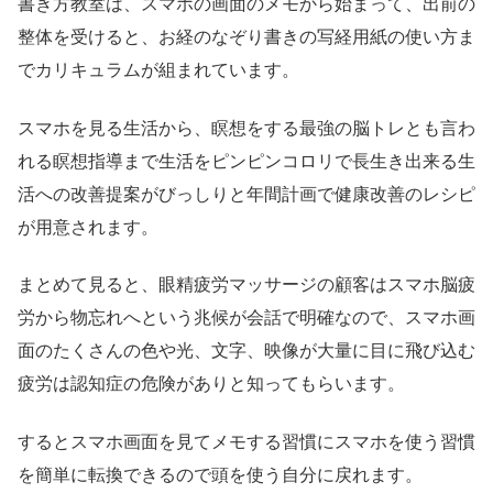
書き方教室は、スマホの画面のメモから始まって、出前の
整体を受けると、お経のなぞり書きの写経用紙の使い方ま
でカリキュラムが組まれています。
スマホを見る生活から、瞑想をする最強の脳トレとも言わ
れる瞑想指導まで生活をピンピンコロリで長生き出来る生
活への改善提案がびっしりと年間計画で健康改善のレシピ
が用意されます。
まとめて見ると、眼精疲労マッサージの顧客はスマホ脳疲
労から物忘れへという兆候が会話で明確なので、スマホ画
面のたくさんの色や光、文字、映像が大量に目に飛び込む
疲労は認知症の危険がありと知ってもらいます。
するとスマホ画面を見てメモする習慣にスマホを使う習慣
を簡単に転換できるので頭を使う自分に戻れます。