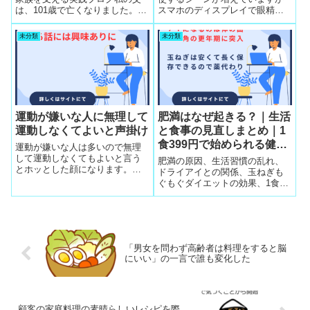
は、101歳で亡くなりました。
スマホのディスプレイで眼精疲
その父が生前、何度も何度も語
労の範囲を超えてストレスまで
っていた思い出があります。 そ
起こす「IT眼症」にはタッピン
未分類
未分類
れは、若い頃に鋼管会社で技術
グすればすぐに改善。
者の責任者になった頃の話で
す。父は社交が得意ではなく、
部下との距離...
運動が嫌いな人に無理して
肥満はなぜ起きる？｜生活
運動しなくてよいと声掛け
と食事の見直しまとめ｜1
食399円で始められる健康
運動が嫌いな人は多いので無理
食と“玉ねぎもぐもぐダイ
して運動しなくてもよいと言う
肥満の原因、生活習慣の乱れ、
とホッとした顔になります。で
エット”の効果
ドライアイとの関係、玉ねぎも
も脳酸欠は避けた方が良いので
ぐもぐダイエットの効果、1食
深呼吸で脳疲労を改善すること
399円で始められる健康食まで、
から興味を誘導します
高齢者の体調管理を総まとめ。
「男女を問わず高齢者は料理をすると脳
にいい」の一言で誰も変化した
顧客の家庭料理の素晴らしいレシピを際