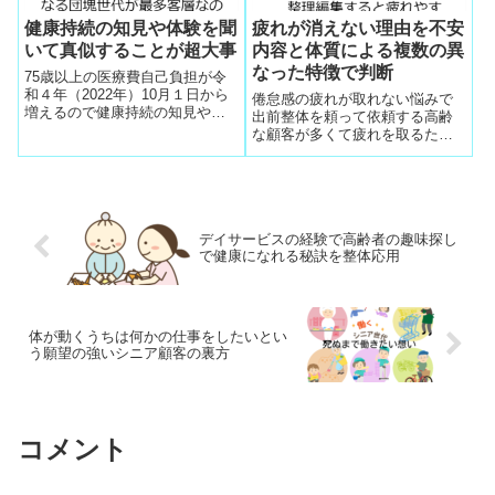
健康持続の知見や体験を聞
疲れが消えない理由を不安
いて真似することが超大事
内容と体質による複数の異
なった特徴で判断
75歳以上の医療費自己負担が令
和４年（2022年）10月１日から
倦怠感の疲れが取れない悩みで
増えるので健康持続の知見や体
出前整体を頼って依頼する高齢
験を聞いて真似することが超大
な顧客が多くて疲れを取るため
事と切実になり出前整体のパー
に疲れの原因と対象法を現場会
トナーに脚光
話以外に録画して内容を整理編
集すると疲れが消えない理由が
不安内容と体質による複数の異
なった特徴が完全に見える化し
デイサービスの経験で高齢者の趣味探し
て顧客へ提示する
で健康になれる秘訣を整体応用
体が動くうちは何かの仕事をしたいとい
う願望の強いシニア顧客の裏方
コメント