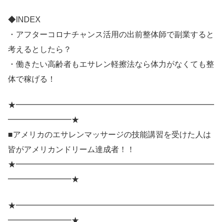
◆INDEX
・アフターコロナチャンス活用の出前整体師で副業すると
考えるとしたら？
・働きたい高齢者もエサレン軽擦法なら体力がなくても整
体で稼げる！
★━━━━━━━━━━━━━━━━━━━━━━━━━
━━━━━━━━★
■アメリカのエサレンマッサージの技能講習を受けた人は
皆がアメリカンドリーム達成者！！
★━━━━━━━━━━━━━━━━━━━━━━━━━
━━━━━━━━★
★━━━━━━━━━━━━━━━━━━━━━━━━━
━━━━━━━━★