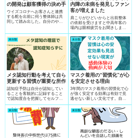
の開発は顧客獲得の決め手
内障の未病を発見しファン
客が増えました
ウイズコロナへお客さんと連携
する舵を出前に伺う整体師は共
肩こりがひどいからと出前整体
同して踏み出した。自分のやり
の依頼を受けますと中高年客の
方でマスクや手の消毒習慣に感
場内は眼精疲労をお聞きしま
染しないハウツーを持ったと各
す。眼精疲労と肩こりは連動し
人が自信を深めた。
ています。また、40歳以上です
未分類
未分類
と知らずに眼圧が高くなってい
て視野狭窄に気づかないケース
が多いので簡単に片目を閉じて
もらうと緑内障の発見ができま
す。この発見で多くのお客さん
から感謝されてファンができま
した。
メタ認知行動を考えて自ら
マスク着用の“習慣化”が心
更新する習慣が重要な所作
を安定させる理由
認知症予防は自分が認知してい
3年間のマスク着用の習慣化で心
ることを客観的に記録すること
が強く安定する効果は有効で見
で認知度合を把握してセルフコ
逃せない新しい文化です。自分
ントロールすることで可能と
の菌の拡散をマスクで防いで他
「メタ認知」教を信じる実践者
人を守る気配りの精神力が鍛え
未分類
未分類
の中に混じると結果良好
られたマスク文化。