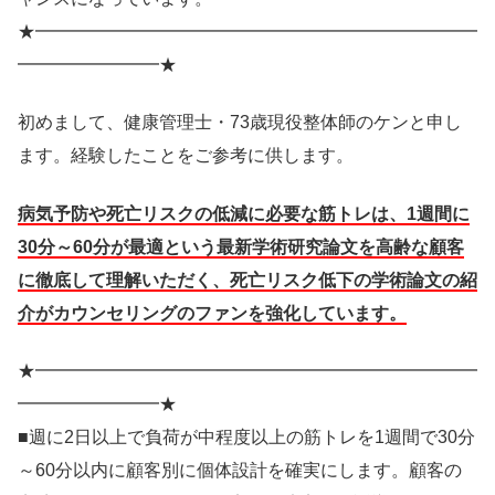
★━━━━━━━━━━━━━━━━━━━━━━━━━
━━━━━━━━★
初めまして、健康管理士・73歳現役整体師のケンと申し
ます。経験したことをご参考に供します。
病気予防や死亡リスクの低減に必要な筋トレは、1週間に
30分～60分が最適という最新学術研究論文を高齢な顧客
に徹底して理解いただく、死亡リスク低下の学術論文の紹
介がカウンセリングのファンを強化しています。
★━━━━━━━━━━━━━━━━━━━━━━━━━
━━━━━━━━★
■週に2日以上で負荷が中程度以上の筋トレを1週間で30分
～60分以内に顧客別に個体設計を確実にします。顧客の