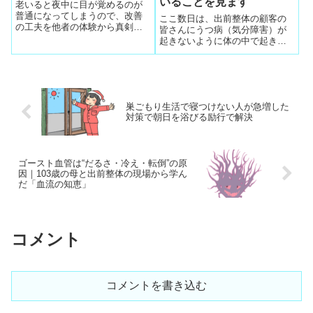
いることを見ます
老いると夜中に目が覚めるのが
普通になってしまうので、改善
ここ数日は、出前整体の顧客の
の工夫を他者の体験から真剣に
皆さんにうつ病（気分障害）が
学ぶことでセルフ管理すること
起きないように体の中で起きて
で病気がある日起床すると突然
いることを見えるように全顧客
やってくるのを防げる
の心理状態を確認しています。
気分変調性障害とクリニック受
診で診断された顧客が連続した
ことで顧客の総点検です。ロシ
巣ごもり生活で寝つけない人が急増した
アの蛮行が原因。
対策で朝日を浴びる励行で解決
ゴースト血管は“だるさ・冷え・転倒”の原
因｜103歳の母と出前整体の現場から学ん
だ「血流の知恵」
コメント
コメントを書き込む