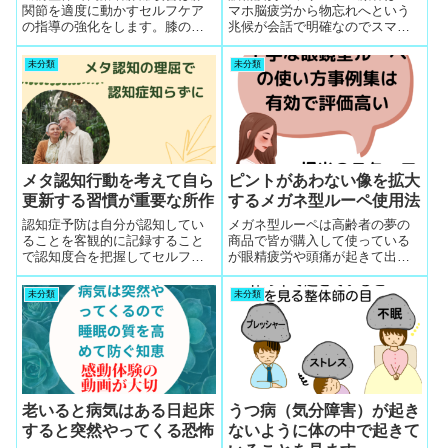
関節を適度に動かすセルフケア
マホ脳疲労から物忘れへという
の指導の強化をします。膝の痛
兆候が会話で明確なのでスマホ
みで過敏な体質になって動かな
画面のたくさんの色や光、文
い日常生活になっていますの
字、映像が大量に目に飛び込む
未分類
未分類
で、変形性ひざ関節症の痛み改
疲労は認知症の危険ありと知っ
善の整体対策として最も有効な
てもらうとスマホ画面を見てメ
のが、負担をかけ過ぎないよう
モする習慣にスマホを使う習慣
に、適度に膝を動かすことで
を簡単に転換できる
す。矛盾していることをしない
と改善しないので、会話しなが
ら寄り添います。
メタ認知行動を考えて自ら
ピントがあわない像を拡大
更新する習慣が重要な所作
するメガネ型ルーペ使用法
認知症予防は自分が認知してい
メガネ型ルーペは高齢者の夢の
ることを客観的に記録すること
商品で皆が購入して使っている
で認知度合を把握してセルフコ
が眼精疲労や頭痛が起きて出前
ントロールすることで可能と
整体をお隣さんからリクエスト
「メタ認知」教を信じる実践者
される最多のケースで使い方を
未分類
未分類
の中に混じると結果良好
知らないで買う人多い
老いると病気はある日起床
うつ病（気分障害）が起き
すると突然やってくる恐怖
ないように体の中で起きて