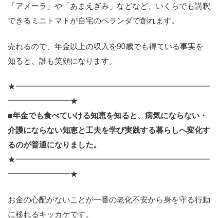
「アメーラ」や「あまえぎみ」などなど、いくらでも講釈
できるミニトマトが自宅のベランダで創れます。
売れるので、年金以上の収入を90歳でも得ている事実を
知ると、誰も笑顔になります。
★━━━━━━━━━━━━━━━━━━━━━━━━━
━━━━━━━━★
■年金でも食べていける知恵を知ると、病気にならない・
介護にならない知恵と工夫を学び実践する暮らしへ変化す
るのが普通になりました。
★━━━━━━━━━━━━━━━━━━━━━━━━━
━━━━━━━━★
お金の心配がないことが一番の老化不安から身を守る行動
に移れるキッカケです。