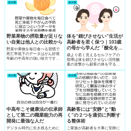
未分類
未分類
野菜果物の摂取量が足りな
体を“錆びさせない”生活が
い自覚は他人との比較から
高齢者を若く保つ｜103歳
の母から学んだ「酸化を防
野菜や果物を毎日食べる習慣で
ぐセルフケア」
死亡率低下のデータはがん好発
歳より若く見えるセルフケアの
年齢の中高年の強い味方です。
指導は体を錆びさせない活性酸
すぐに体感できるのが便通の改
素の攻撃から顧客の体を守るハ
善です。便秘がないだけでも野
ウツーが整体師のクチコミが始
菜と仲良しになる幸運
まる売りです。出前で伺う整体
未分類
未分類
顧客の個体の数をこなすと酸化
を食い止める個々の個別の指導
への考察と実行促進の経歴が若
返った変身誕生へ
中高年こそ健康法の伝承師
高齢客には“安静”と“動
として第二の職業能力の再
く”の２つを適切に判断す
開発に最強な人だ
る整体術
デジタル時代に生き残るために
ご家族が高齢者を大事に安静に