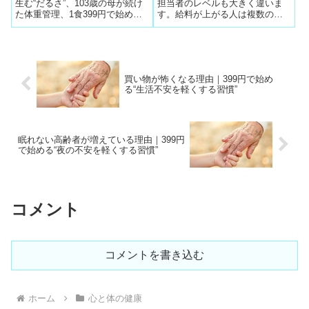
管理”
生む“だるさ”、103歳の母が続け
担当者のレベルも大きく違いま
た体重管理、1食399円で始めら
す。給料が上がる人は複数の転
れる健康食まで、膝を守る生活
職会社に登録し、最適な担当者
習慣を総まとめ。
と出会うことで良い転職を実現
しています。無料相談がその入
口です。
買い物が怖くなる理由｜399円で始め
る“生活不安を軽くする習慣”
眠れない高齢者が増えている理由｜399円
で始める“夜の不安を軽くする習慣”
コメント
コメントを書き込む
ホーム
心と体の健康