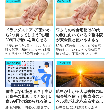
謝の関係を解説します。399円の
解説。親が10社同時相談を代行
心と体の健康
心と体の健康
食事で毎日の血流を守りましょ
することで、息子のキャリアを
う。
救う新しい時代が始まっていま
す。
ドラッグストアで“安いか
ワタミの冷食宅配は80代
ら2つ買ってしまう”心理｜
の親に向いている？整体院
399円で老いを遅らせる堅
が安全性と使いやすさを解
実な判断
説
「安いから2つ買ってしまう」心
80代の高齢者にワタミの冷食宅
理を解説。80代モニターの本音
配は向いているのかを整体院目
から見えた「399円で老いを遅ら
線で解説。栄養バランス、安全
せる堅実な判断」と、ワタミ宅
性、使いやすさ、口コミまでわ
食の栄養バランスという現実的
かりやすくまとめました。
心と体の健康
心と体の健康
な代替案を紹介。
膝痛はなぜ起きる？｜生活
給料が上がる人は複数の転
と食事の見直しまとめ｜1
職会社を使う｜担当者のレ
食399円で始められる健康
ベル差が未来を左右する理
食と“だるくならない体重
由
膝痛の原因、間違った痩せ方が
転職会社には得意分野があり、