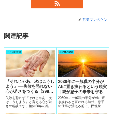
営業マンのケン
関連記事
心と体の健康
心と体の健康
『それじゃあ、次はこうし
2030年に一般職の半分が
よう』──失敗を恐れない
AIに置き換わるという現実
心が若さをつくる【399円
｜親が息子の未来を守るた
の食事で毎日を守る】
めの行動
失敗を恐れず『それじゃあ、次
2030年に一般職の半分がAIに置
はこうしよう』と言える心が若
き換わると言われる時代。息子
さの秘訣です。整体50年の経験
の仕事が消える前に、団塊世代
から、挑戦する気持ちと基礎代
ができる「未来を守る行動」を