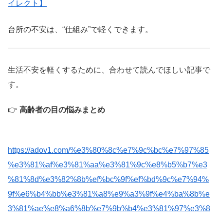
イレクト】
台所の不安は、“仕組み”で軽くできます。
生活不安を軽くするために、合わせて読んでほしい記事で
す。
👉
高齢者の目の悩みまとめ
https://adov1.com/%e3%80%8c%e7%9c%bc%e7%97%85
%e3%81%af%e3%81%aa%e3%81%9c%e8%b5%b7%e3
%81%8d%e3%82%8b%ef%bc%9f%ef%bd%9c%e7%94%
9f%e6%b4%bb%e3%81%a8%e9%a3%9f%e4%ba%8b%e
3%81%ae%e8%a6%8b%e7%9b%b4%e3%81%97%e3%8