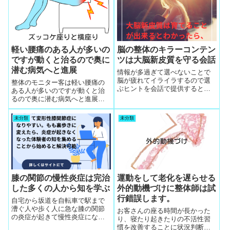
ラジオ体操は侮れない効果を皆
さんが体感しますので、材料置
き場が定例会場で毎日早朝に集
まります。皆さんの顔色の血色
はよいのですが、ダイエットが
不可欠です。
軽い腰痛のある人が多いの
脳の整体のキラーコンテン
ですが動くと治るので奥に
ツは大脳新皮質を守る会話
潜む病気へと進展
情報が多過ぎて選べないことで
脳が疲れてイライラするので選
整体のモニター客は軽い腰痛の
ぶヒントを会話で提供すると海
ある人が多いのですが動くと治
馬と大脳新皮質はつながり、脳
るので奥に潜む病気へと進展す
のネットワークを守れて頭がス
ることがわからないので軽い腰
ッキリして笑顔になる
痛は怖い病気の噴火になること
未分類
未分類
を健康パートナーの整体師がモ
ニター客と突き止めることが家
庭の幸福の源泉の井戸を各家庭
で掘っていきます
膝の関節の慢性炎症は完治
運動をして老化を遅らせる
した多くの人から知を学ぶ
外的動機づけに整体師は試
行錯誤します。
自宅から坂道を自転車で駅まで
漕ぐ人や歩く人に急な膝の関節
お客さんの座る時間が長かった
の炎症が起きて慢性炎症になり
り、寝たり起きたりの不活性習
やすい。自転車や徒歩で坂道を
慣を改善することに状況判断し