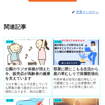
営業マンのケン
関連記事
未分類
未分類
公園のラジオ体操が消えた
部屋に閉じこもる生活から
今、販売店が高齢者の健康
庭の草むしりで深層筋強化
を支えています
中高年者が自宅の庭の草むしり
で腰痛になったと出張整体に呼
コロナ巣ごもりで注意していて
ばれるケースが非常に多いの
も間食の食べ過ぎのコロナ太り
で、草むしりが好きなことをう
傾向になります。街の公園で朝
まく活用することで深層筋強化
はラジオ体操の風景がありまし
健康法を開拓しました。
たが、今はどこも消えています
未分類
未分類
ので販売店が代行しています。