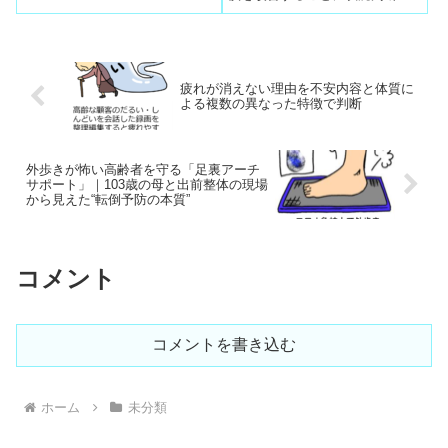
行かないと通勤に困るので完治
て提案を考え続けてカウンセリ
した人から知を学ぶ。
ングします。寝ついてしまうと
更に老化を早めることになるの
で、少しでも体を動かす運動を
して老化を遅らせる外的動機づ
疲れが消えない理由を不安内容と体質に
けに整体師はご家族と相談しな
よる複数の異なった特徴で判断
がら試行錯誤の工夫をし続けま
す。モチベーションアップ研究
は大事です。
外歩きが怖い高齢者を守る「足裏アーチ
サポート」｜103歳の母と出前整体の現場
から見えた“転倒予防の本質”
コメント
コメントを書き込む
ホーム
未分類