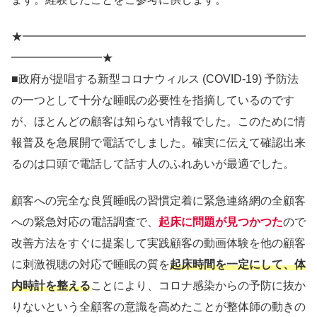
★━━━━━━━━━━━━━━━━━━━━━━━━━
━━━━━━━━★
■政府が提唱する新型コロナウィルス (COVID-19) 予防法
の一つとして十分な睡眠の必要性を指摘しているのです
が、ほとんどの顧客は知らない情報でした。このために情
報普及を急展開で電話でしました。確実に伝えて確認出来
るのは口頭で電話して話す人のふれあいが最適でした。
顧客への完全な良質睡眠の習慣定着に緊急連絡網の全顧客
への緊急対応の電話調査で、
起床に問題が見つかつた
ので
改善方法をすぐに提案して実践顧客の動画体験を他の顧客
に刺激視聴の対応で睡眠の質を
起床時間を一定にして、体
内時計を整える
ことにより、コロナ感染からの予防に抜か
りないという全顧客の意識を高めたことが整体師の動きの