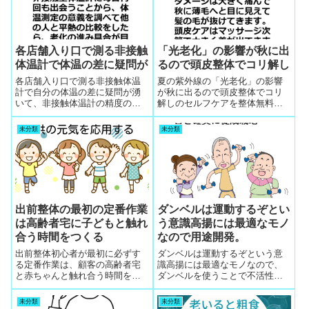
各店舗入り口で測る非接触
「光老化」の影響が秋に出
体温計で体温の差に疑問が
るので頭皮整体でコリ解し
各店舗入り口で測る非接触体温
夏の紫外線の「光老化」の影響
計で自分の体温の差に疑問が湧
が秋に出るので頭皮整体でコリ
いて、非接触体温計の精度の差
解しのセルフケアを整体無料体
と自分で正確に脇の下で体温測
験会で秋の目玉にします。ウト
定する習慣から健康管理の簡単
ウトして頭がスッキリするので
未分類
未分類
なチェック法に気づく
頭皮ケア整体で常連に
出前整体の最初の定番作業
ダンベルは運動するぞとい
は高齢者宅に子どもと触れ
う意識高揚には最適なモノ
合う時間をつくる
なので用途開発。
出前整体初心者が最初に必ずす
ダンベルは運動するぞという意
る定番作業は、顧客の高齢者宅
識高揚には最適なモノなので、
と赤ちゃんと触れ合う時間をつ
ダンベルを使うことで不活性老
くる折り合い設計の工夫の挑戦
人の顧客を意識から変革できる
です。赤ちゃんの居る若いママ
手軽で最適ツールです。軽い重
未分類
未分類
さんが買い物に行く時間を整体
さの適度な負荷をかけるダンベ