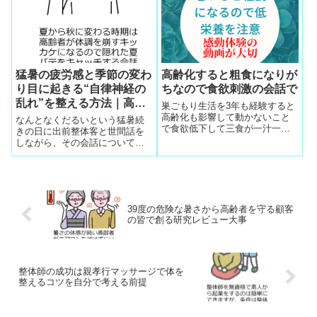
の訪問時間と調整することで、
ル体操の方法をご家族と共同で
赤ちゃんセラピー効果で高齢者
開発を面白がってできます。適
がみるみる元気に
度な負荷を選らべる重さのチェ
ンジで負荷が適切にかかり筋肉
の発達を用途開発できて整体ハ
ウツー強化。
猛暑の疲労感と季節の変わ
高齢化すると粗食になりが
り目に起きる“自律神経の
ちなので食欲刺激の会話で
乱れ”を整える方法｜高齢
巣ごもり生活を3年も経験すると
者の体調不良を早期に見つ
高齢化も影響して動かないこと
なんとなくだるいという猛暑続
で食欲低下して三食が一汁一菜
けるコツ
きの日に出前整体客と世間話を
の粗食になりがちなので食欲刺
しながら、その会話についてく
激の会話の工夫で死ぬまで介護
る応答力の差や目のけだるさを
知らずのサポートを
見て隠れた夏バテを発見して自
律神経のバランス調整
39度の危険な暑さから高齢者を守る顧客
の皆で創る研究レビュー大事
整体師の成功は親孝行マッサージで体を
整えるコツを自分で考える前提