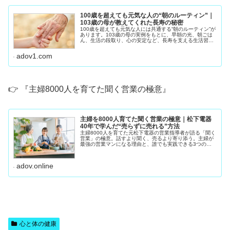
100歳を超えても元気な人の“朝のルーティン”｜
103歳の母が教えてくれた長寿の秘密
100歳を超えても元気な人には共通する“朝のルーティン”が
あります。103歳の母の実例をもとに、早朝の光、朝ごは
ん、生活の段取り、心の安定など、長寿を支える生活習慣
をわかりやすく紹介します。
adov1.com
👉 『主婦8000人を育てた聞く営業の極意』
主婦を8000人育てた聞く営業の極意｜松下電器
40年で学んだ“売らずに売れる”方法
主婦8000人を育てた元松下電器の営業指導者が語る「聞く
営業」の極意。話すより聞く、売るより寄り添う。主婦が
最強の営業マンになる理由と、誰でも実践できる3つの聞
き方ステップを紹介します。私は松下電器（現パナソニッ
ク）で40年間、 住まいるレ
adov.online
心と体の健康