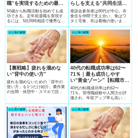
職”を実現するための最強
らしを支える“共同生活モ
戦略【5社同時相談 × 優秀
デル”が自然発生した理由
50歳から転職活動を始めても成
座談会参加者は80代が中心。衣
担当者】
功できる。定年前退職を実現す
食住を仲間で支え合い、食はワ
るには、5社同時相談で優秀なキ
タミ宅食、衣は着物の使いまわ
ャリアコンサルタントを確保
し、住は地主の牢名主が手配す
し、年収維持・働き方改善・未
る共同住宅で生活が安定してい
心と体の健康
心と体の健康
公開求人を狙う戦略が必須。数
ます。自然発生した仕組みを紹
字で成功率を解説。
介します。
【裏戦略】疲れを溜めな
40代の転職成功率は62〜
い“背中の使い方”
71％｜最も成功しやす
い“黄金ゾーン”【転職市場
疲れを溜めないための「背中の
データ】
使い方」を1つだけ紹介。農作業
40代の転職成功率は約62〜
の合間・休憩中・スマホで読め
71％。管理職経験や人間力が評
る裏戦略の実用記事。
価され、年収アップ率も高い。
未来を守るために「5社同時相
談」が合理的な理由を解説。
心と体の健康
心と体の健康