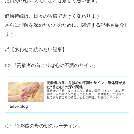
た自身の心の支えになれば嬉しく思います。
健康持続は、日々の習慣で大きく変わります。
さらに理解を深めたい方のために、関連する記事も紹介し
ます。
🔗【あわせて読みたい記事】
👉 『高齢者の首こりは心の不調のサイン』
高齢者の首こりは心の不調のサイン｜整体師が見
た“首と心”の深い関係
高齢者の「首こり」は単なる筋肉の問題ではなく、心の不
調や不安のサインであることが多い。整体師として現場で
見てきた首こりの特徴、心との関係、改善のポイント、
70〜90代が自宅でできるセルフケアをわかりやすく解説し
ます。
adov.blog
👉 『103歳の母の朝のルーティン』