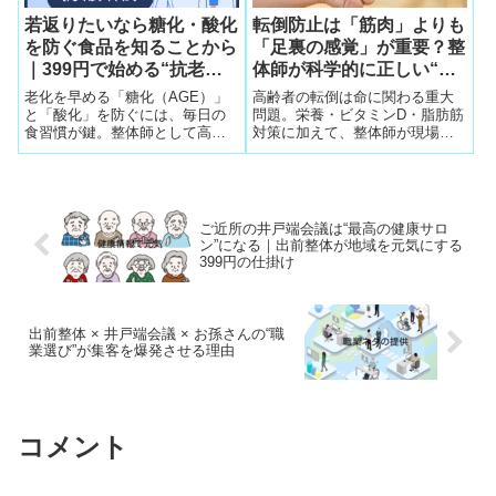
若返りたいなら糖化・酸化
転倒防止は「筋肉」よりも
を防ぐ食品を知ることから
「足裏の感覚」が重要？整
｜399円で始める“抗老化
体師が科学的に正しい“転
の食習慣”
ばない身体の作り方”を交
老化を早める「糖化（AGE）」
高齢者の転倒は命に関わる重大
通整理します
と「酸化」を防ぐには、毎日の
問題。栄養・ビタミンD・脂肪筋
食習慣が鍵。整体師として高齢
対策に加えて、整体師が現場で
者の食生活を見てきた経験か
見つけた「転ばない身体」を作
ら、避けるべき食品・若返りの
る最強の方法を科学的に解説し
食習慣・自家製調味料の効果を
ます。
解説。399円で始める体力維持の
方法も紹介。
ご近所の井戸端会議は“最高の健康サロ
ン”になる｜出前整体が地域を元気にする
399円の仕掛け
出前整体 × 井戸端会議 × お孫さんの“職
業選び”が集客を爆発させる理由
コメント