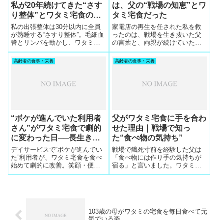
私が20年続けてきた“さす
は、父の“戦場の知恵”とワ
り整体”とワタミ宅食の黄
タミ宅食だった
金ルール
私の出張整体は30分以内に全員
家電店の再生を任された私を救
が熟睡する“さすり整体”。毛細血
ったのは、戦場を生き抜いた父
管とリンパを動かし、ワタミ宅
の言葉と、両親が続けていたワ
食を30分前に食べてもらう黄金
タミ宅食でした。高齢者の本当
条件で効果が最大化。20年間失
のニーズと、長寿の秘訣を実話
高齢者の食事・栄養
高齢者の食事・栄養
敗ゼロの整体法を紹介します。
から解説します。
“ボケが進んでいた利用者
父がワタミ宅食に手を合わ
さん”がワタミ宅食で劇的
せた理由｜戦場で知っ
に変わった日──長生きの
た“食べ物の気持ち”
秘訣が人を救った実話
デイサービスで“ボケが進んでい
戦場で餓死寸前を経験した父は
た”利用者が、ワタミ宅食を食べ
「食べ物には作り手の気持ちが
始めて劇的に改善。笑顔・便
宿る」と言いました。ワタミ宅
通・意欲・会話が戻り、周囲を
食のお弁当に手を合わせた理由
驚かせた実話。長寿の秘訣が人
と、私自身も感じた“温かいメッ
を救った物語です。
セージ”を実話から紹介します。
103歳の母がワタミの宅食を毎日食べて元
気でいる姿