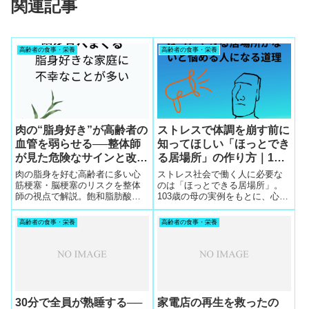
関連記事
高齢者の食事・栄養
高齢者の食事・栄養
肉の“脂身好き”が高齢者の
ストレスで体調を崩す前に
血管を弱らせる──整体師
知ってほしい「ほっとでき
が見た危険なサインと改善
る居場所」の作り方｜103
の分岐点
歳の母の実例
肉の脂身を好む高齢者に多い心
ストレス社会で働く人に必要な
筋梗塞・脳梗塞のリスクを整体
のは「ほっとできる居場所」。
師の視点で解説。飽和脂肪酸の
103歳の母の実例をもとに、心と
危険性、味覚の変化、食習慣改
体を守る方法、酸素ボックス・
善の分岐点をわかりやすくまと
整体・図書館の活用、そして“体
高齢者の食事・栄養
高齢者の食事・栄養
めました。
が軽くなる食事”の重要性を解説
します。
30分で全員が熟睡する──
家電店の再生を救ったの