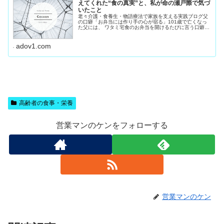
えてくれた“食の真実”と、私が命の瀬戸際で気づ
いたこと
老々介護・食養生・物語療法で家族を支える実践ブログ父
の口癖「お弁当には作り手の心が宿る」101歳で亡くなっ
た父には、 ワタミ宅食のお弁当を開けるたびに言う口癖が
ありました。「丁寧に作ってくれている」私は長い間、
「美味しい香りがするからだろ...
adov1.com
高齢者の食事・栄養
営業マンのケンをフォローする
営業マンのケン